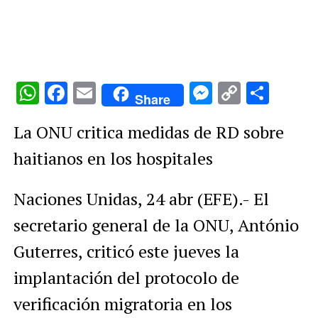
WhatsApp
Facebook
Email
Messenge
Copy
Comp
Share
Link
La ONU critica medidas de RD sobre
haitianos en los hospitales
Naciones Unidas, 24 abr (EFE).- El
secretario general de la ONU, António
Guterres, criticó este jueves la
implantación del protocolo de
verificación migratoria en los