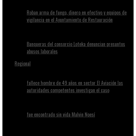
Roban arma de fuego, dinero en efectivo y equipos de
vigilancia en el Ayuntamiento de Restauración
Banqueras del consorcio Loteka denuncian presuntos
abusos laborales
Regional
fallece hombre de 49 años en sector El Aviación las
autoridades competentes investigan el caso
fue encontrado sin vida Malvin Noesí