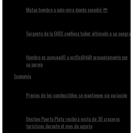
Matan hombre a palo mira donde sucedió 😳
Sargento de la FARD confiesa haber ultimado a su suegra
Hombre es ases¡nad0 a est0c@d@ presuntamente por
su pareja
Economía
Precios de los combustibles se mantienen sin variación
Destino Puerto Plata recibirá visita de 30 cruceros
turísticos durante el mes de agosto