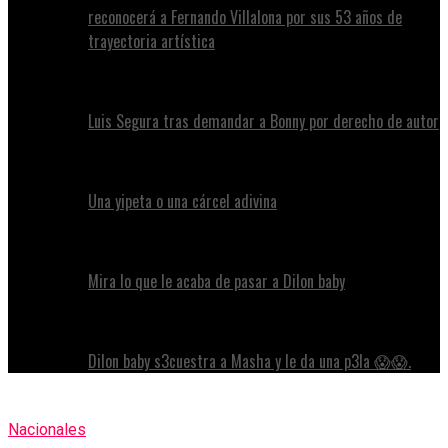
reconocerá a Fernando Villalona por sus 53 años de
trayectoria artística
Luis Segura tras demandar a Bonny por derecho de autor
Una yipeta o una cárcel adivina
Mira lo que le acaba de pasar a Dilon baby
Dilon baby s3cuestra a Masha y le da una p3la 😱😱.
Nacionales