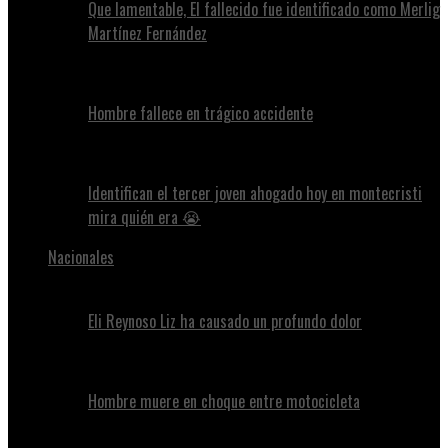
Que lamentable, El fallecido fue identificado como Merlig
Martínez Fernández
Hombre fallece en trágico accidente
Identifican el tercer joven ahogado hoy en montecristi
mira quién era 😭
Nacionales
Eli Reynoso Liz ha causado un profundo dolor
Hombre muere en choque entre motocicleta