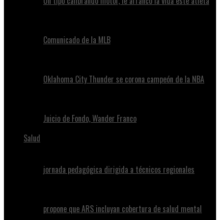
Un tipo calibrando motor, le arrancó la vida este atleta
Comunicado de la MLB
Oklahoma City Thunder se corona campeón de la NBA
Juicio de Fondo, Wander Franco
Salud
jornada pedagógica dirigida a técnicos regionales
propone que ARS incluyan cobertura de salud mental