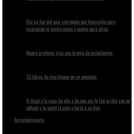
Ella se fue del país corriendo por homicidio pero
migración le hecho mano y vuelve para atrás
Muere profesor tras una broma de estudiantes
33 libras de marihuana en su equipaje.
El llegó a la casa de ella y de una vez le Fue arriba con un
afilado y le quitó la vida e hirió a su hijo
Entretenimiento