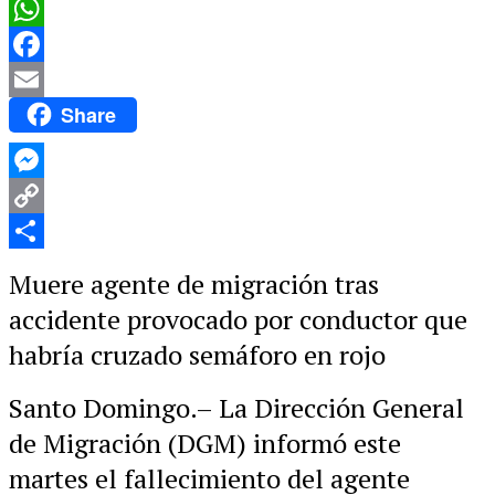
WhatsApp
Facebook
Share
Email
Messenger
Copy
Link
Compartir
Muere agente de migración tras
accidente provocado por conductor que
habría cruzado semáforo en rojo
Santo Domingo.– La Dirección General
de Migración (DGM) informó este
martes el fallecimiento del agente