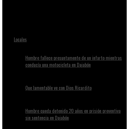
Juan Alvennys
Muere agente de migración tras accidente provocado por
conductor que habría cruzado semáforo en rojo
Locales
Hombre fallece presuntamente de un infarto mientras
conducía una motocicleta en Dajabón
Que lamentable ve con Dios Ricardito
Hombre queda detenido 20 años en prisión preventiva
sin sentencia en Dajabón