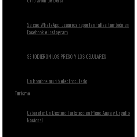
Otro avión de Delta
Se cae WhatsApp; usuarios reportan fallas también en
Facebook e Instagram
SE JODIERON LOS PRESO Y LOS CELULARES
Un hombre murió electrocutado
Turismo
Cabarete: Un Destino Turístico en Pleno Auge y Orgullo
Nacional