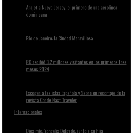
Arajet a Nueva Jersey, el primero de una aerolínea
dominicana
Río de Janeiro: la Ciudad Maravillosa
RD recibió 3.2 millones visitantes en los primeros tres
meses 2024
Escogen a las islas Española y Saona en reportaje de la
revista Conde Nast Traveler
Internacionales
Dios mío, Yorgelis Delgado, junto a su hija