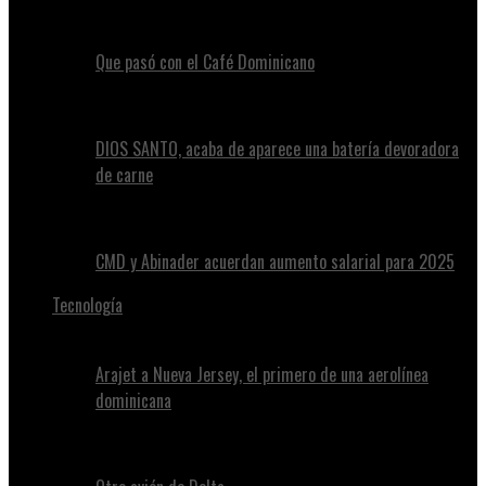
Que pasó con el Café Dominicano
DIOS SANTO, acaba de aparece una batería devoradora
de carne
CMD y Abinader acuerdan aumento salarial para 2025
Tecnología
Arajet a Nueva Jersey, el primero de una aerolínea
dominicana