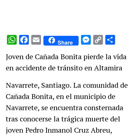
WhatsApp
Facebook
Email
Messenge
Copy
Comp
Share
Link
Joven de Cañada Bonita pierde la vida
en accidente de tránsito en Altamira
Navarrete, Santiago. La comunidad de
Cañada Bonita, en el municipio de
Navarrete, se encuentra consternada
tras conocerse la trágica muerte del
joven Pedro Inmanol Cruz Abreu,