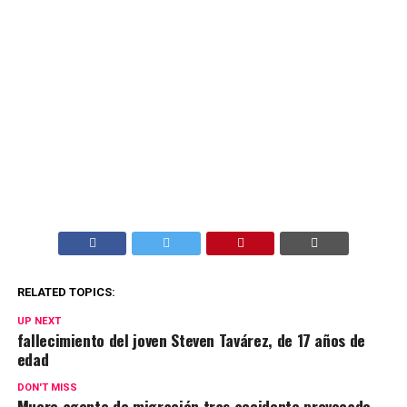
RELATED TOPICS:
UP NEXT
fallecimiento del joven Steven Tavárez, de 17 años de
edad
DON'T MISS
Muere agente de migración tras accidente provocado