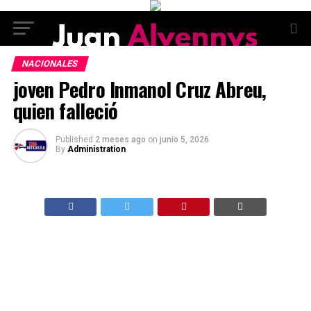
NACIONALES
joven Pedro Inmanol Cruz Abreu,
quien falleció
Published
2 meses ago
on
junio 5, 2026
By
Administration