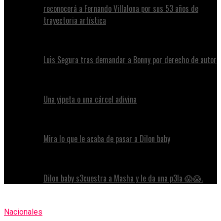
reconocerá a Fernando Villalona por sus 53 años de
trayectoria artística
Luis Segura tras demandar a Bonny por derecho de autor
Una yipeta o una cárcel adivina
Mira lo que le acaba de pasar a Dilon baby
Dilon baby s3cuestra a Masha y le da una p3la 😱😱.
Nacionales