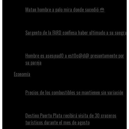
Matan hombre a palo mira donde sucedió 😳
Sargento de la FARD confiesa haber ultimado a su suegra
Hombre es ases¡nad0 a est0c@d@ presuntamente por
su pareja
Economía
Precios de los combustibles se mantienen sin variación
Destino Puerto Plata recibirá visita de 30 cruceros
turísticos durante el mes de agosto