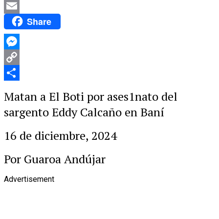
Facebook
Share
Email
Messenger
Copy
Link
Compartir
Matan a El Boti por ases1nato del
sargento Eddy Calcaño en Baní
16 de diciembre, 2024
Por Guaroa Andújar
Advertisement