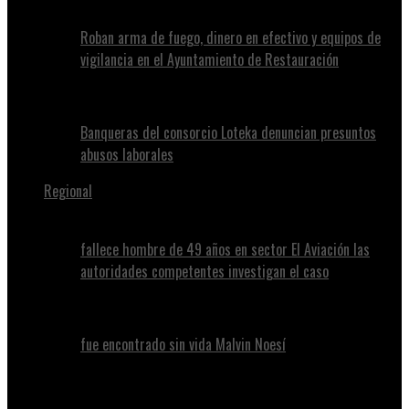
Roban arma de fuego, dinero en efectivo y equipos de
vigilancia en el Ayuntamiento de Restauración
Banqueras del consorcio Loteka denuncian presuntos
abusos laborales
Regional
fallece hombre de 49 años en sector El Aviación las
autoridades competentes investigan el caso
fue encontrado sin vida Malvin Noesí