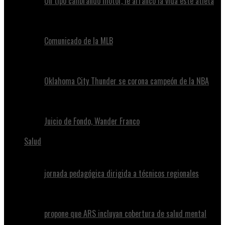
Un tipo calibrando motor, le arrancó la vida este atleta
Comunicado de la MLB
Oklahoma City Thunder se corona campeón de la NBA
Juicio de Fondo, Wander Franco
Salud
jornada pedagógica dirigida a técnicos regionales
propone que ARS incluyan cobertura de salud mental