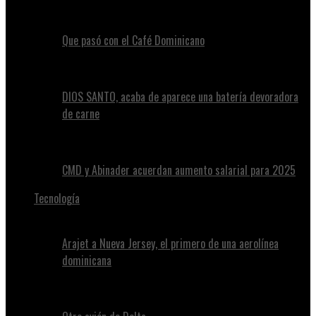
Que pasó con el Café Dominicano
DIOS SANTO, acaba de aparece una batería devoradora
de carne
CMD y Abinader acuerdan aumento salarial para 2025
Tecnología
Arajet a Nueva Jersey, el primero de una aerolínea
dominicana