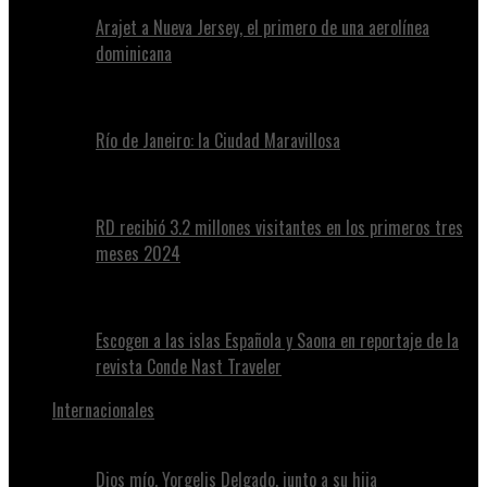
Arajet a Nueva Jersey, el primero de una aerolínea
dominicana
Río de Janeiro: la Ciudad Maravillosa
RD recibió 3.2 millones visitantes en los primeros tres
meses 2024
Escogen a las islas Española y Saona en reportaje de la
revista Conde Nast Traveler
Internacionales
Dios mío, Yorgelis Delgado, junto a su hija