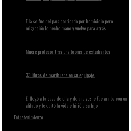
Ella se fue del país corriendo por homicidio pero
migración le hecho mano y vuelve para atrás
Muere profesor tras una broma de estudiantes
33 libras de marihuana en su equipaje.
El llegó a la casa de ella y de una vez le Fue arriba con un
afilado y le quitó la vida e hirió a su hijo
Entretenimiento