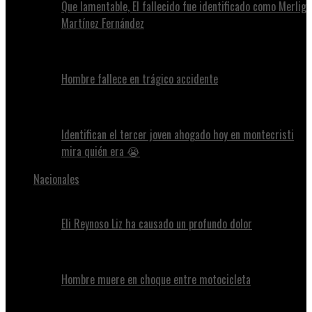
Que lamentable, El fallecido fue identificado como Merlig
Martínez Fernández
Hombre fallece en trágico accidente
Identifican el tercer joven ahogado hoy en montecristi
mira quién era 😭
Nacionales
Eli Reynoso Liz ha causado un profundo dolor
Hombre muere en choque entre motocicleta