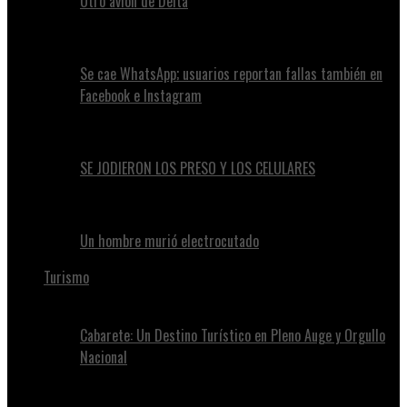
Otro avión de Delta
Se cae WhatsApp; usuarios reportan fallas también en
Facebook e Instagram
SE JODIERON LOS PRESO Y LOS CELULARES
Un hombre murió electrocutado
Turismo
Cabarete: Un Destino Turístico en Pleno Auge y Orgullo
Nacional