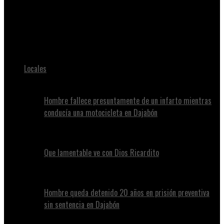
Juan Alvennys
Matan a El Boti por ases1nato del sargento Eddy Calcaño en
Baní
Locales
Hombre fallece presuntamente de un infarto mientras
conducía una motocicleta en Dajabón
Que lamentable ve con Dios Ricardito
Hombre queda detenido 20 años en prisión preventiva
sin sentencia en Dajabón