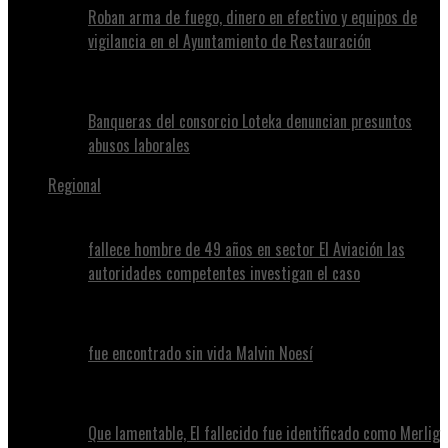
Roban arma de fuego, dinero en efectivo y equipos de
vigilancia en el Ayuntamiento de Restauración
Banqueras del consorcio Loteka denuncian presuntos
abusos laborales
Regional
fallece hombre de 49 años en sector El Aviación las
autoridades competentes investigan el caso
fue encontrado sin vida Malvin Noesí
Que lamentable, El fallecido fue identificado como Merlig