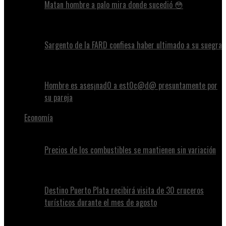
Matan hombre a palo mira donde sucedió 😳
Sargento de la FARD confiesa haber ultimado a su suegra
Hombre es ases¡nad0 a est0c@d@ presuntamente por
su pareja
Economía
Precios de los combustibles se mantienen sin variación
Destino Puerto Plata recibirá visita de 30 cruceros
turísticos durante el mes de agosto