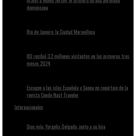
Arajet a Nueva Jersey, el primero de una aerolínea
dominicana
Río de Janeiro: la Ciudad Maravillosa
RD recibió 3.2 millones visitantes en los primeros tres
meses 2024
Escogen a las islas Española y Saona en reportaje de la
revista Conde Nast Traveler
Internacionales
Dios mío, Yorgelis Delgado, junto a su hija