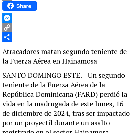
Share
Email
Messenger
Copy
Link
Compartir
Atracadores matan segundo teniente de
la Fuerza Aérea en Hainamosa
SANTO DOMINGO ESTE.– Un segundo
teniente de la Fuerza Aérea de la
República Dominicana (FARD) perdió la
vida en la madrugada de este lunes, 16
de diciembre de 2024, tras ser impactado
por un proyectil durante un asalto
registrado en el sector Hainamosa.