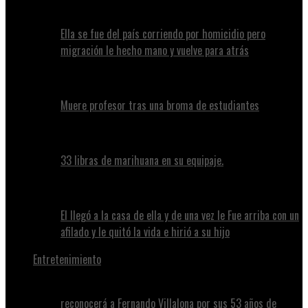
Ella se fue del país corriendo por homicidio pero
migración le hecho mano y vuelve para atrás
Muere profesor tras una broma de estudiantes
33 libras de marihuana en su equipaje.
El llegó a la casa de ella y de una vez le Fue arriba con un
afilado y le quitó la vida e hirió a su hijo
Entretenimiento
reconocerá a Fernando Villalona por sus 53 años de