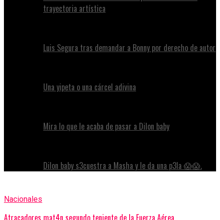
trayectoria artística
Luis Segura tras demandar a Bonny por derecho de autor
Una yipeta o una cárcel adivina
Mira lo que le acaba de pasar a Dilon baby
Dilon baby s3cuestra a Masha y le da una p3la 😱😱.
Nacionales
Atracadores mat4n segundo teniente de la Fuerza Aérea