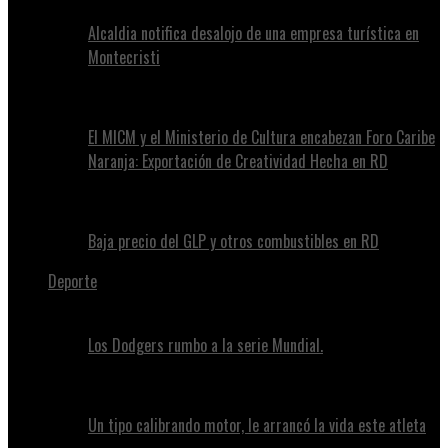
Alcaldia notifica desalojo de una empresa turística en
Montecristi
El MICM y el Ministerio de Cultura encabezan Foro Caribe
Naranja: Exportación de Creatividad Hecha en RD
Baja precio del GLP y otros combustibles en RD
Deporte
Los Dodgers rumbo a la serie Mundial.
Un tipo calibrando motor, le arrancó la vida este atleta