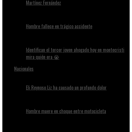
Martínez Fernández
Hombre fallece en trágico accidente
Identifican el tercer joven ahogado hoy en montecristi
mira quién era 😭
Nacionales
Eli Reynoso Liz ha causado un profundo dolor
Hombre muere en choque entre motocicleta