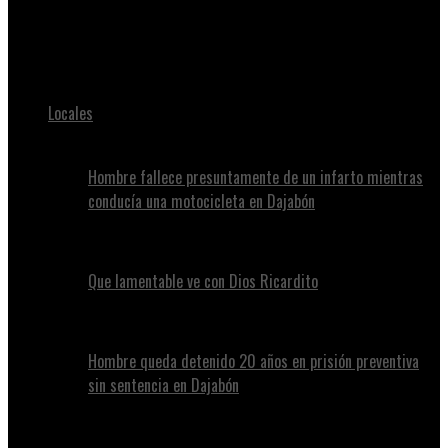
Juan Alvennys
Atracadores mat4n segundo teniente de la Fuerza Aérea
Locales
Hombre fallece presuntamente de un infarto mientras
conducía una motocicleta en Dajabón
Que lamentable ve con Dios Ricardito
Hombre queda detenido 20 años en prisión preventiva
sin sentencia en Dajabón