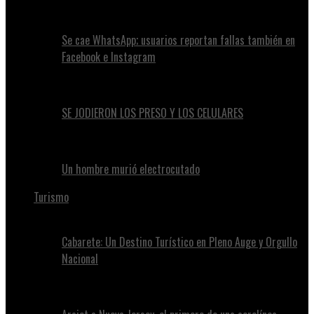
Se cae WhatsApp; usuarios reportan fallas también en
Facebook e Instagram
SE JODIERON LOS PRESO Y LOS CELULARES
Un hombre murió electrocutado
Turismo
Cabarete: Un Destino Turístico en Pleno Auge y Orgullo
Nacional