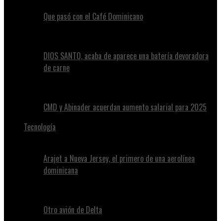
Que pasó con el Café Dominicano
DIOS SANTO, acaba de aparece una batería devoradora
de carne
CMD y Abinader acuerdan aumento salarial para 2025
Tecnología
Arajet a Nueva Jersey, el primero de una aerolínea
dominicana
Otro avión de Delta