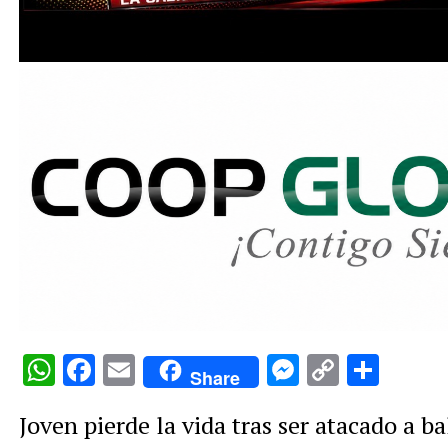
WhatsApp
Facebook
Email
Messenge
Copy
Comp
Share
Link
Joven pierde la vida tras ser atacado a b