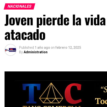
NACIONALES
Joven pierde la vida
atacado
Published
1 año ago
on
febrero 12, 2025
By
Administration