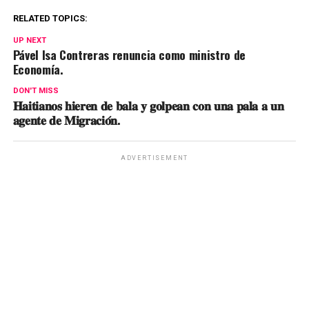
RELATED TOPICS:
UP NEXT
Pável Isa Contreras renuncia como ministro de
Economía.
DON'T MISS
𝐇𝐚𝐢𝐭𝐢𝐚𝐧𝐨𝐬 𝐡𝐢𝐞𝐫𝐞𝐧 𝐝𝐞 𝐛𝐚𝐥𝐚 𝐲 𝐠𝐨𝐥𝐩𝐞𝐚𝐧 𝐜𝐨𝐧 𝐮𝐧𝐚 𝐩𝐚𝐥𝐚 𝐚 𝐮𝐧
𝐚𝐠𝐞𝐧𝐭𝐞 𝐝𝐞 𝐌𝐢𝐠𝐫𝐚𝐜𝐢𝐨́𝐧.
ADVERTISEMENT