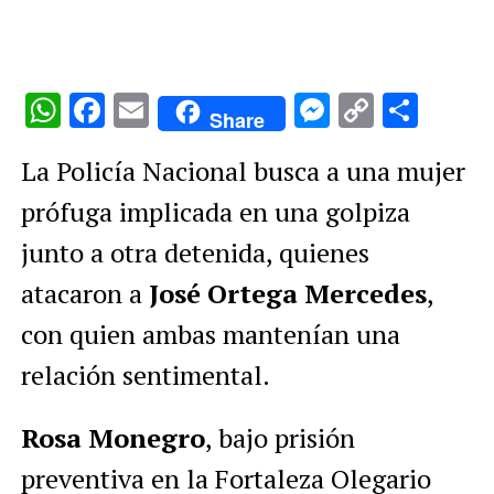
WhatsApp
Facebook
Email
Messenge
Copy
Comp
Share
Link
La Policía Nacional busca a una mujer
prófuga implicada en una golpiza
junto a otra detenida, quienes
atacaron a
José
Ortega Mercedes
,
con quien ambas mantenían una
relación sentimental.
Rosa Monegro
, bajo prisión
preventiva en la Fortaleza Olegario