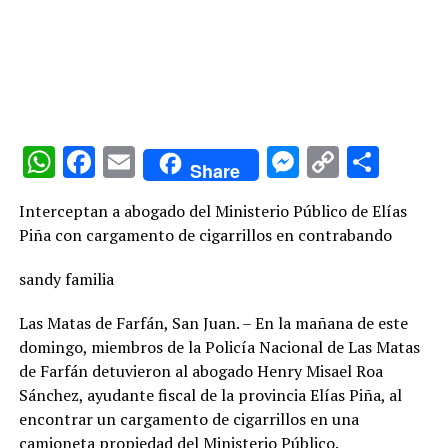
WhatsApp
Facebook
Email
Messenge
Copy
Comp
Share
Link
Interceptan a abogado del Ministerio Público de Elías
Piña con cargamento de cigarrillos en contrabando
sandy familia
Las Matas de Farfán, San Juan. – En la mañana de este
domingo, miembros de la Policía Nacional de Las Matas
de Farfán detuvieron al abogado Henry Misael Roa
Sánchez, ayudante fiscal de la provincia Elías Piña, al
encontrar un cargamento de cigarrillos en una
camioneta propiedad del Ministerio Público.