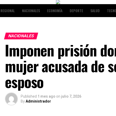
REGIONAL
NACIONALES
ECONOMÍA
DEPORTE
SALUD
TECN
NALES
ENTRETENIMIENTO
NACIONALES
Imponen prisión dom
mujer acusada de s
esposo
Published
1 mes ago
on
julio 7, 2026
By
Administrador