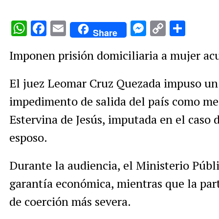
WhatsApp
Facebook
Email
Messenge
Copy
Comp
Share
Link
Imponen prisión domiciliaria a mujer ac
El juez Leomar Cruz Quezada impuso un m
impedimento de salida del país como me
Estervina de Jesús, imputada en el caso 
esposo.
Durante la audiencia, el Ministerio Públi
garantía económica, mientras que la par
de coerción más severa.