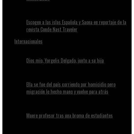
Escogen a las islas Española y Saona en reportaje de la
revista Conde Nast Traveler
Internacionales
Dios mío, Yorgelis Delgado, junto a su hija
Ella se fue del país corriendo por homicidio pero
migración le hecho mano y vuelve para atrás
Muere profesor tras una broma de estudiantes