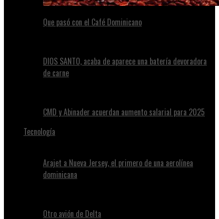
Que pasó con el Café Dominicano
DIOS SANTO, acaba de aparece una batería devoradora
de carne
CMD y Abinader acuerdan aumento salarial para 2025
Tecnología
Arajet a Nueva Jersey, el primero de una aerolínea
dominicana
Otro avión de Delta