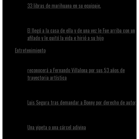
33 libras de marihuana en su equipaje.
El llegó a la casa de ella y de una vez le Fue arriba con un
afilado y le quitó la vida e hirió a su hijo
Entretenimiento
reconocerá a Fernando Villalona por sus 53 años de
trayectoria artística
Luis Segura tras demandar a Bonny por derecho de autor
Una yipeta o una cárcel adivina