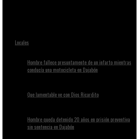
Juan Alvennys
Hombre buscado por robo agravado es entregado a las
autoridades
Locales
Hombre fallece presuntamente de un infarto mientras
conducía una motocicleta en Dajabón
Que lamentable ve con Dios Ricardito
Hombre queda detenido 20 años en prisión preventiva
sin sentencia en Dajabón