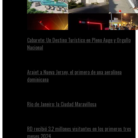
Cabarete: Un Destino Turístico en Pleno Auge y Orgullo
Nacional
Arajet a Nueva Jersey, el primero de una aerolínea
dominicana
Río de Janeiro: la Ciudad Maravillosa
RD recibió 3.2 millones visitantes en los primeros tres
meses 2024