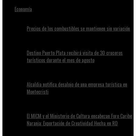
Economía
Precios de los combustibles se mantienen sin variación
Destino Puerto Plata recibirá visita de 30 cruceros
turísticos durante el mes de agosto
Alcaldia notifica desalojo de una empresa turística en
Montecristi
El MICM y el Ministerio de Cultura encabezan Foro Caribe
Naranja: Exportación de Creatividad Hecha en RD