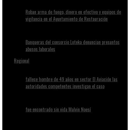
Roban arma de fuego, dinero en efectivo y equipos de
vigilancia en el Ayuntamiento de Restauración
Banqueras del consorcio Loteka denuncian presuntos
abusos laborales
Regional
fallece hombre de 49 años en sector El Aviación las
autoridades competentes investigan el caso
fue encontrado sin vida Malvin Noesí