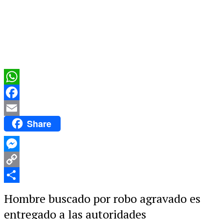
WhatsApp
Facebook
Share
Email
Messenger
Copy
Link
Compartir
Hombre buscado por robo agravado es
entregado a las autoridades