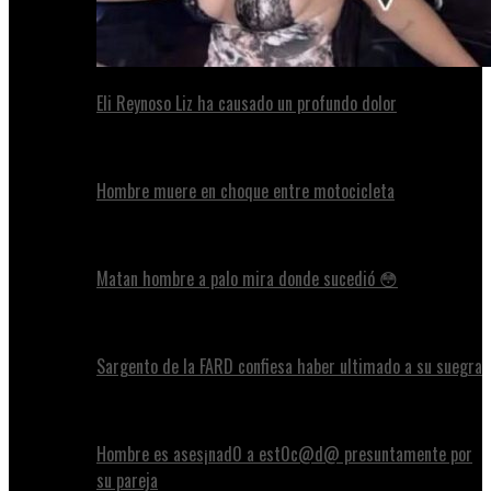
Eli Reynoso Liz ha causado un profundo dolor
Hombre muere en choque entre motocicleta
Matan hombre a palo mira donde sucedió 😳
Sargento de la FARD confiesa haber ultimado a su suegra
Hombre es ases¡nad0 a est0c@d@ presuntamente por
su pareja