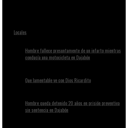
Juan Alvennys
Hallan hombre ahorcado en una finca de Villa Vásquez
Locales
Hombre fallece presuntamente de un infarto mientras
conducía una motocicleta en Dajabón
Que lamentable ve con Dios Ricardito
Hombre queda detenido 20 años en prisión preventiva
sin sentencia en Dajabón