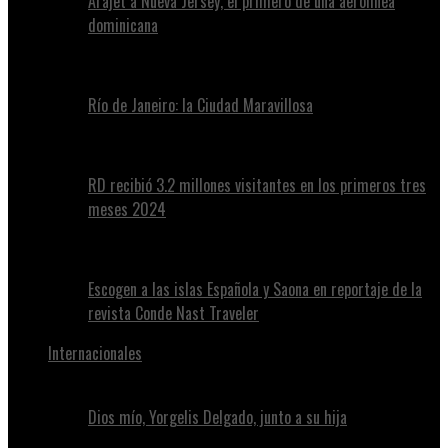
Arajet a Nueva Jersey, el primero de una aerolínea
dominicana
Río de Janeiro: la Ciudad Maravillosa
RD recibió 3.2 millones visitantes en los primeros tres
meses 2024
Escogen a las islas Española y Saona en reportaje de la
revista Conde Nast Traveler
Internacionales
Dios mío, Yorgelis Delgado, junto a su hija