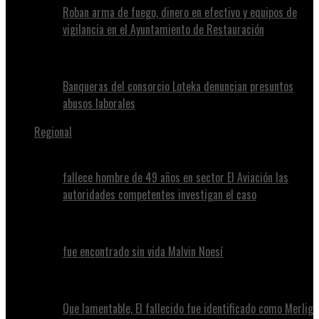
Roban arma de fuego, dinero en efectivo y equipos de
vigilancia en el Ayuntamiento de Restauración
Banqueras del consorcio Loteka denuncian presuntos
abusos laborales
Regional
fallece hombre de 49 años en sector El Aviación las
autoridades competentes investigan el caso
fue encontrado sin vida Malvin Noesí
Que lamentable, El fallecido fue identificado como Merlig