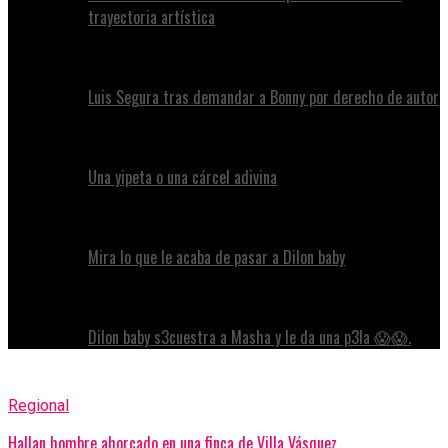
trayectoria artística
Luis Segura tras demandar a Bonny por derecho de autor
Una yipeta o una cárcel adivina
Mira lo que le acaba de pasar a Dilon baby
Dilon baby s3cuestra a Masha y le da una p3la 😱😱.
Regional
Hallan hombre ahorcado en una finca de Villa Vásquez