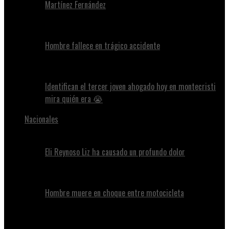
Martínez Fernández
Hombre fallece en trágico accidente
Identifican el tercer joven ahogado hoy en montecristi
mira quién era 😭
Nacionales
Eli Reynoso Liz ha causado un profundo dolor
Hombre muere en choque entre motocicleta