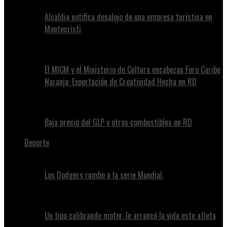
Alcaldia notifica desalojo de una empresa turística en
Montecristi
El MICM y el Ministerio de Cultura encabezan Foro Caribe
Naranja: Exportación de Creatividad Hecha en RD
Baja precio del GLP y otros combustibles en RD
Deporte
Los Dodgers rumbo a la serie Mundial.
Un tipo calibrando motor, le arrancó la vida este atleta