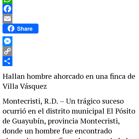
WhatsApp
Facebook
Share
Email
Messenger
Copy
Link
Compartir
Hallan hombre ahorcado en una finca de
Villa Vásquez
Montecristi, R.D. – Un trágico suceso
ocurrió en el distrito municipal El Pósito
de Guayubín, provincia Montecristi,
donde un hombre fue encontrado