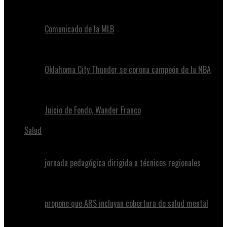
Comunicado de la MLB
Oklahoma City Thunder se corona campeón de la NBA
Juicio de Fondo, Wander Franco
Salud
jornada pedagógica dirigida a técnicos regionales
propone que ARS incluyan cobertura de salud mental