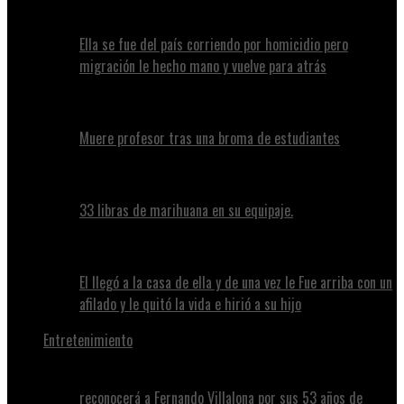
Ella se fue del país corriendo por homicidio pero
migración le hecho mano y vuelve para atrás
Muere profesor tras una broma de estudiantes
33 libras de marihuana en su equipaje.
El llegó a la casa de ella y de una vez le Fue arriba con un
afilado y le quitó la vida e hirió a su hijo
Entretenimiento
reconocerá a Fernando Villalona por sus 53 años de