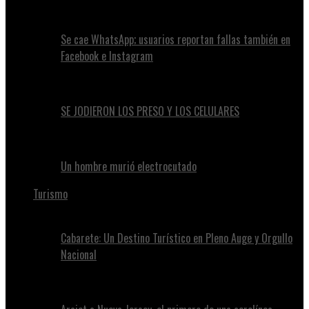
Se cae WhatsApp; usuarios reportan fallas también en
Facebook e Instagram
SE JODIERON LOS PRESO Y LOS CELULARES
Un hombre murió electrocutado
Turismo
Cabarete: Un Destino Turístico en Pleno Auge y Orgullo
Nacional