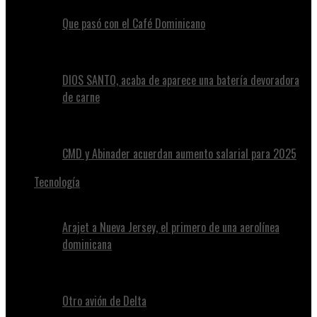
Que pasó con el Café Dominicano
DIOS SANTO, acaba de aparece una batería devoradora
de carne
CMD y Abinader acuerdan aumento salarial para 2025
Tecnología
Arajet a Nueva Jersey, el primero de una aerolínea
dominicana
Otro avión de Delta