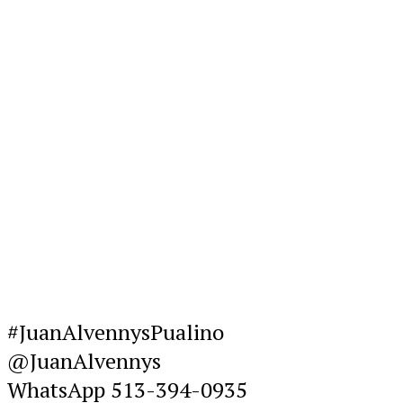
#JuanAlvennysPualino
@JuanAlvennys
WhatsApp 513-394-0935