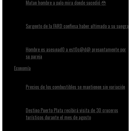
Matan hombre a palo mira donde sucedió 😳
Sargento de la FARD confiesa haber ultimado a su suegra
Hombre es ases¡nad0 a est0c@d@ presuntamente por
su pareja
Economía
Precios de los combustibles se mantienen sin variación
Destino Puerto Plata recibirá visita de 30 cruceros
turísticos durante el mes de agosto