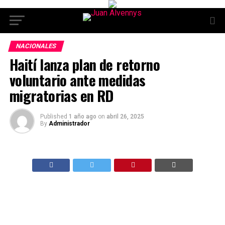
NACIONALES
Haití lanza plan de retorno
voluntario ante medidas
migratorias en RD
Published
1 año ago
on
abril 26, 2025
By
Administrador