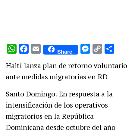
WhatsApp
Facebook
Email
Messenge
Copy
Comp
Share
Link
Haití lanza plan de retorno voluntario
ante medidas migratorias en RD
Santo Domingo. En respuesta a la
intensificación de los operativos
migratorios en la República
Dominicana desde octubre del año