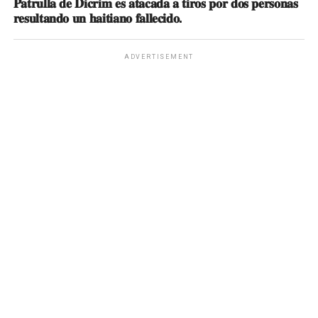
𝐏𝐚𝐭𝐫𝐮𝐥𝐥𝐚 𝐝𝐞 𝐃𝐢𝐜𝐫𝐢𝐦 𝐞𝐬 𝐚𝐭𝐚𝐜𝐚𝐝𝐚 𝐚 𝐭𝐢𝐫𝐨𝐬 𝐩𝐨𝐫 𝐝𝐨𝐬 𝐩𝐞𝐫𝐬𝐨𝐧𝐚𝐬
𝐫𝐞𝐬𝐮𝐥𝐭𝐚𝐧𝐝𝐨 𝐮𝐧 𝐡𝐚𝐢𝐭𝐢𝐚𝐧𝐨 𝐟𝐚𝐥𝐥𝐞𝐜𝐢𝐝𝐨.
ADVERTISEMENT