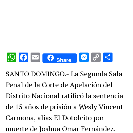
WhatsApp
Facebook
Email
Messenge
Copy
Comp
Share
Link
SANTO DOMINGO.- La Segunda Sala
Penal de la Corte de Apelación del
Distrito Nacional ratificó la sentencia
de 15 años de prisión a Wesly Vincent
Carmona, alias El Dotolcito por
muerte de Joshua Omar Fernández.