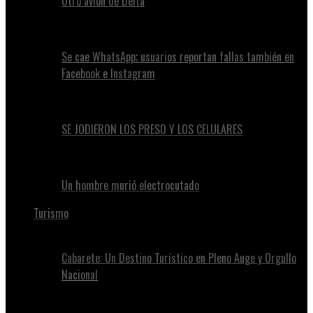
Otro avión de Delta
Se cae WhatsApp; usuarios reportan fallas también en
Facebook e Instagram
SE JODIERON LOS PRESO Y LOS CELULARES
Un hombre murió electrocutado
Turismo
Cabarete: Un Destino Turístico en Pleno Auge y Orgullo
Nacional