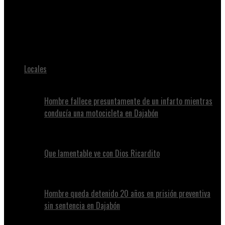
Juan Alvennys
El Alcalde Santiago Riverón Lleva Alegría y Solidaridad al Asilo
de Ancianos
Locales
Hombre fallece presuntamente de un infarto mientras
conducía una motocicleta en Dajabón
Que lamentable ve con Dios Ricardito
Hombre queda detenido 20 años en prisión preventiva
sin sentencia en Dajabón