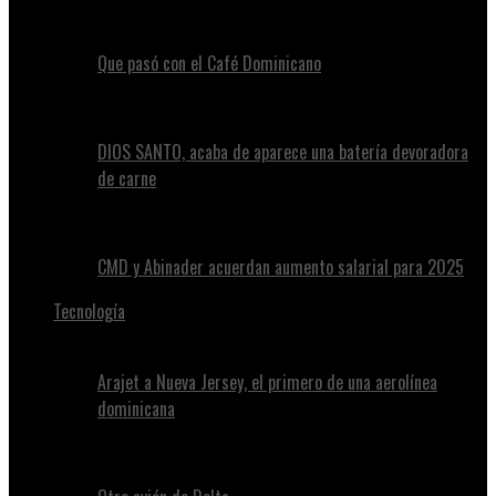
Que pasó con el Café Dominicano
DIOS SANTO, acaba de aparece una batería devoradora
de carne
CMD y Abinader acuerdan aumento salarial para 2025
Tecnología
Arajet a Nueva Jersey, el primero de una aerolínea
dominicana