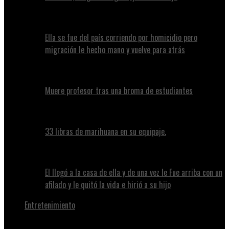
Ella se fue del país corriendo por homicidio pero
migración le hecho mano y vuelve para atrás
Muere profesor tras una broma de estudiantes
33 libras de marihuana en su equipaje.
El llegó a la casa de ella y de una vez le Fue arriba con un
afilado y le quitó la vida e hirió a su hijo
Entretenimiento