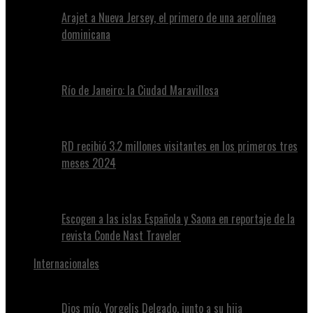
Arajet a Nueva Jersey, el primero de una aerolínea
dominicana
Río de Janeiro: la Ciudad Maravillosa
RD recibió 3.2 millones visitantes en los primeros tres
meses 2024
Escogen a las islas Española y Saona en reportaje de la
revista Conde Nast Traveler
Internacionales
Dios mío, Yorgelis Delgado, junto a su hija