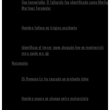
Que lamentable, El fallecido fue identificado como Merlig
Martínez Fernández
Hombre fallece en trágico accidente
Identifican el tercer joven ahogado hoy en montecristi
mira quién era 😭
Nacionales
Eli Reynoso Liz ha causado un profundo dolor
Hombre muere en choque entre motocicleta