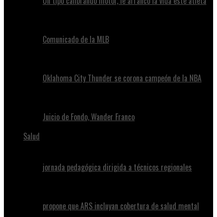
Un tipo calibrando motor, le arrancó la vida este atleta
Comunicado de la MLB
Oklahoma City Thunder se corona campeón de la NBA
Juicio de Fondo, Wander Franco
Salud
jornada pedagógica dirigida a técnicos regionales
propone que ARS incluyan cobertura de salud mental