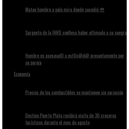
Matan hombre a palo mira donde sucedió 😳
Sargento de la FARD confiesa haber ultimado a su suegra
Hombre es ases¡nad0 a est0c@d@ presuntamente por
su pareja
Economía
Precios de los combustibles se mantienen sin variación
Destino Puerto Plata recibirá visita de 30 cruceros
turísticos durante el mes de agosto