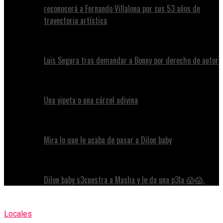
reconocerá a Fernando Villalona por sus 53 años de
trayectoria artística
Luis Segura tras demandar a Bonny por derecho de autor
Una yipeta o una cárcel adivina
Mira lo que le acaba de pasar a Dilon baby
Dilon baby s3cuestra a Masha y le da una p3la 😱😱.
Locales