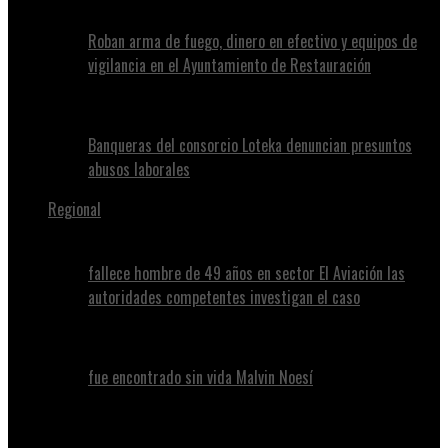
Roban arma de fuego, dinero en efectivo y equipos de
vigilancia en el Ayuntamiento de Restauración
Banqueras del consorcio Loteka denuncian presuntos
abusos laborales
Regional
fallece hombre de 49 años en sector El Aviación las
autoridades competentes investigan el caso
fue encontrado sin vida Malvin Noesí