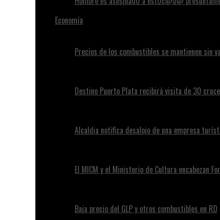
Hombre es ases¡nad0 a est0c@d@ presuntamen
Economía
Precios de los combustibles se mantienen sin va
Destino Puerto Plata recibirá visita de 30 cruc
Alcaldia notifica desalojo de una empresa turíst
El MICM y el Ministerio de Cultura encabezan Fo
Baja precio del GLP y otros combustibles en RD