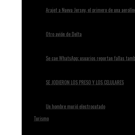
Arajet a Nueva Jersey, el primero de una aerolí
Otro avión de Delta
Se cae WhatsApp; usuarios reportan fallas tam
SE JODIERON LOS PRESO Y LOS CELULARES
Un hombre murió electrocutado
Turismo