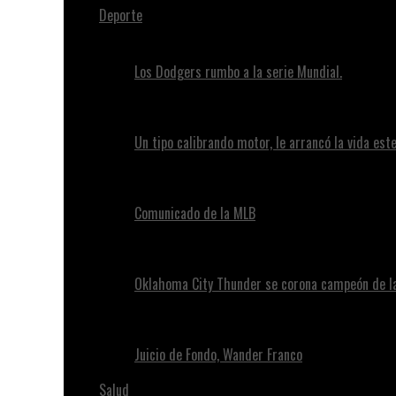
Deporte
Los Dodgers rumbo a la serie Mundial.
Un tipo calibrando motor, le arrancó la vida este
Comunicado de la MLB
Oklahoma City Thunder se corona campeón de l
Juicio de Fondo, Wander Franco
Salud