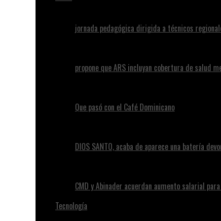
jornada pedagógica dirigida a técnicos regional
propone que ARS incluyan cobertura de salud m
Que pasó con el Café Dominicano
DIOS SANTO, acaba de aparece una batería devo
CMD y Abinader acuerdan aumento salarial par
Tecnología