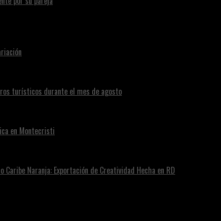
te por su pareja
riación
eros turísticos durante el mes de agosto
ica en Montecristi
ro Caribe Naranja: Exportación de Creatividad Hecha en RD