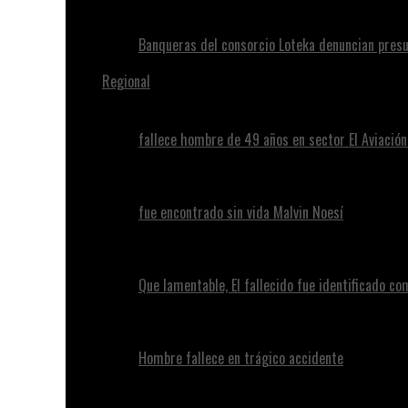
Banqueras del consorcio Loteka denuncian presu
Regional
fallece hombre de 49 años en sector El Aviació
fue encontrado sin vida Malvin Noesí
Que lamentable, El fallecido fue identificado c
Hombre fallece en trágico accidente