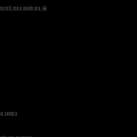
ecristi mira quién era 😭
su suegra