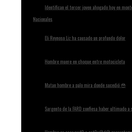
Identifican el tercer joven ahogado hoy en mont
Nacionales
Eli Reynoso Liz ha causado un profundo dolor
Hombre muere en choque entre motocicleta
Matan hombre a palo mira donde sucedió 😳
Sargento de la FARD confiesa haber ultimado a 