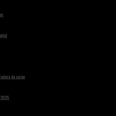
es
ental
radora de carne
a 2025