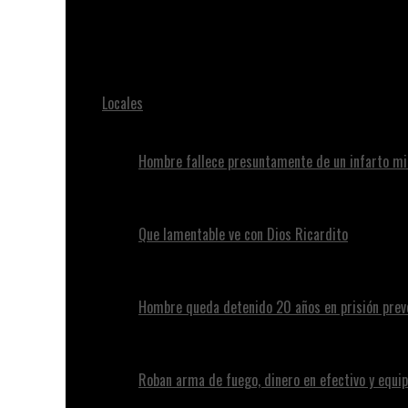
Juan Alvennys
DICRIM, le prende el Reloj, los dos presuntos asesinos 
Locales
Hombre fallece presuntamente de un infarto mi
Que lamentable ve con Dios Ricardito
Hombre queda detenido 20 años en prisión preve
Roban arma de fuego, dinero en efectivo y equip