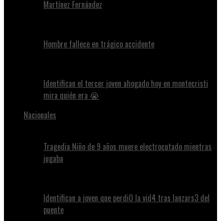
Martínez Fernández
Hombre fallece en trágico accidente
Identifican el tercer joven ahogado hoy en montecristi
mira quién era 😭
Nacionales
Tragedia Niño de 9 años muere electrocutado mientras
jugaba
Identifican a joven que perdi0 la vid4 tras lanzars3 del
puente