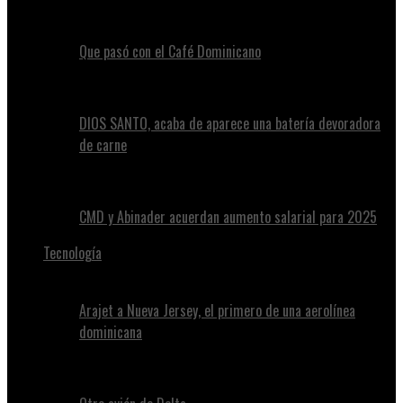
Que pasó con el Café Dominicano
DIOS SANTO, acaba de aparece una batería devoradora
de carne
CMD y Abinader acuerdan aumento salarial para 2025
Tecnología
Arajet a Nueva Jersey, el primero de una aerolínea
dominicana