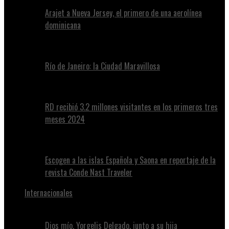
Arajet a Nueva Jersey, el primero de una aerolínea
dominicana
Río de Janeiro: la Ciudad Maravillosa
RD recibió 3.2 millones visitantes en los primeros tres
meses 2024
Escogen a las islas Española y Saona en reportaje de la
revista Conde Nast Traveler
Internacionales
Dios mío, Yorgelis Delgado, junto a su hija