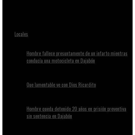
Juan Alvennys
De tan solo 14 años hoy los perdimos oh Dios mío 😭💔
Locales
Hombre fallece presuntamente de un infarto mientras
conducía una motocicleta en Dajabón
Que lamentable ve con Dios Ricardito
Hombre queda detenido 20 años en prisión preventiva
sin sentencia en Dajabón