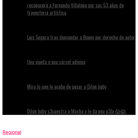
reconocerá a Fernando Villalona por sus 53 años de
trayectoria artística
Luis Segura tras demandar a Bonny por derecho de autor
Una yipeta o una cárcel adivina
Mira lo que le acaba de pasar a Dilon baby
Dilon baby s3cuestra a Masha y le da una p3la 😱😱.
Regional