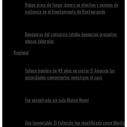
Roban arma de fuego, dinero en efectivo y equipos de
vigilancia en el Ayuntamiento de Restauración
Banqueras del consorcio Loteka denuncian presuntos
abusos laborales
Regional
fallece hombre de 49 años en sector El Aviación las
autoridades competentes investigan el caso
fue encontrado sin vida Malvin Noesí
Que lamentable, El fallecido fue identificado como Merlig