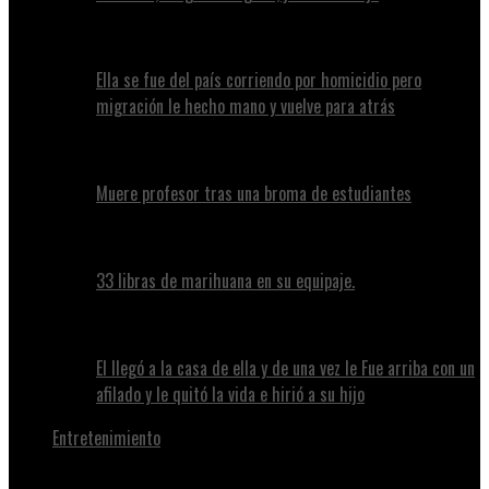
Ella se fue del país corriendo por homicidio pero
migración le hecho mano y vuelve para atrás
Muere profesor tras una broma de estudiantes
33 libras de marihuana en su equipaje.
El llegó a la casa de ella y de una vez le Fue arriba con un
afilado y le quitó la vida e hirió a su hijo
Entretenimiento