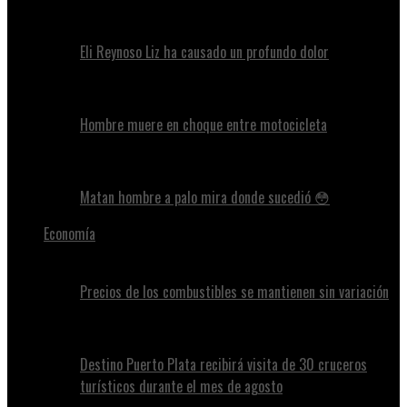
Eli Reynoso Liz ha causado un profundo dolor
Hombre muere en choque entre motocicleta
Matan hombre a palo mira donde sucedió 😳
Economía
Precios de los combustibles se mantienen sin variación
Destino Puerto Plata recibirá visita de 30 cruceros
turísticos durante el mes de agosto