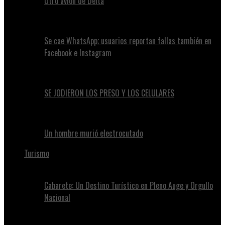
Otro avión de Delta
Se cae WhatsApp; usuarios reportan fallas también en
Facebook e Instagram
SE JODIERON LOS PRESO Y LOS CELULARES
Un hombre murió electrocutado
Turismo
Cabarete: Un Destino Turístico en Pleno Auge y Orgullo
Nacional