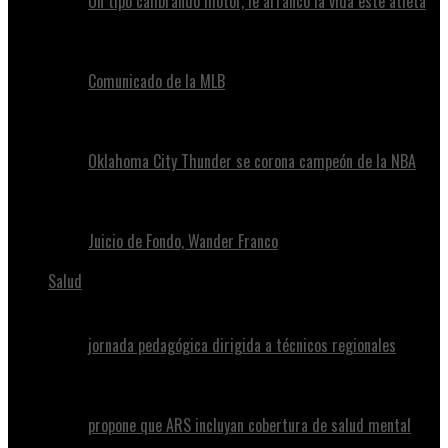
Un tipo calibrando motor, le arrancó la vida este atleta
Comunicado de la MLB
Oklahoma City Thunder se corona campeón de la NBA
Juicio de Fondo, Wander Franco
Salud
jornada pedagógica dirigida a técnicos regionales
propone que ARS incluyan cobertura de salud mental