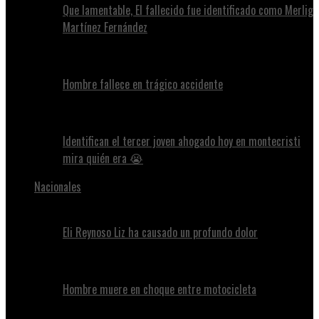
Que lamentable, El fallecido fue identificado como Merlig
Martínez Fernández
Hombre fallece en trágico accidente
Identifican el tercer joven ahogado hoy en montecristi
mira quién era 😭
Nacionales
Eli Reynoso Liz ha causado un profundo dolor
Hombre muere en choque entre motocicleta