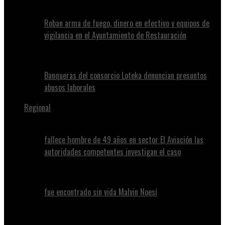
Roban arma de fuego, dinero en efectivo y equipos de
vigilancia en el Ayuntamiento de Restauración
Banqueras del consorcio Loteka denuncian presuntos
abusos laborales
Regional
fallece hombre de 49 años en sector El Aviación las
autoridades competentes investigan el caso
fue encontrado sin vida Malvin Noesí