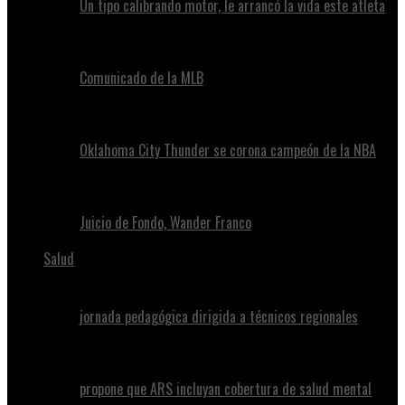
Un tipo calibrando motor, le arrancó la vida este atleta
Comunicado de la MLB
Oklahoma City Thunder se corona campeón de la NBA
Juicio de Fondo, Wander Franco
Salud
jornada pedagógica dirigida a técnicos regionales
propone que ARS incluyan cobertura de salud mental