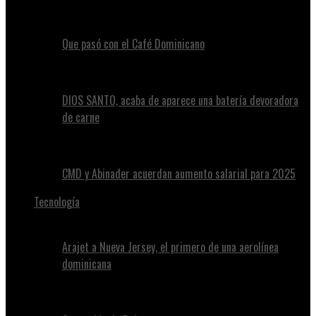
Que pasó con el Café Dominicano
DIOS SANTO, acaba de aparece una batería devoradora
de carne
CMD y Abinader acuerdan aumento salarial para 2025
Tecnología
Arajet a Nueva Jersey, el primero de una aerolínea
dominicana