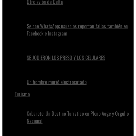
Otro avión de Delta
Se cae WhatsApp; usuarios reportan fallas también en
Facebook e Instagram
SE JODIERON LOS PRESO Y LOS CELULARES
Un hombre murió electrocutado
Turismo
Cabarete: Un Destino Turístico en Pleno Auge y Orgullo
Nacional