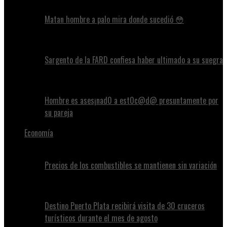
Matan hombre a palo mira donde sucedió 😳
Sargento de la FARD confiesa haber ultimado a su suegra
Hombre es ases¡nad0 a est0c@d@ presuntamente por
su pareja
Economía
Precios de los combustibles se mantienen sin variación
Destino Puerto Plata recibirá visita de 30 cruceros
turísticos durante el mes de agosto