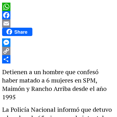
WhatsApp
Facebook
Share
Email
Messenger
Copy
Link
Compartir
Detienen a un hombre que confesó
haber matado a 6 mujeres en SPM,
Maimón y Rancho Arriba desde el año
1995
La Policía Nacional informó que detuvo