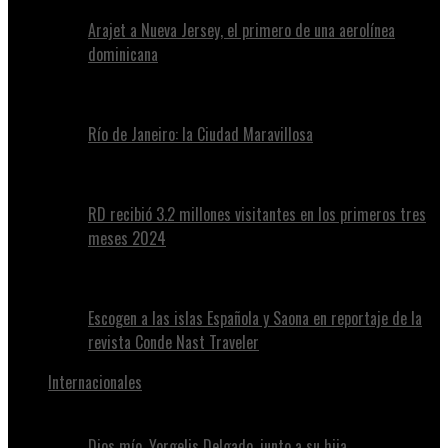
Arajet a Nueva Jersey, el primero de una aerolínea
dominicana
Río de Janeiro: la Ciudad Maravillosa
RD recibió 3.2 millones visitantes en los primeros tres
meses 2024
Escogen a las islas Española y Saona en reportaje de la
revista Conde Nast Traveler
Internacionales
Dios mío, Yorgelis Delgado, junto a su hija