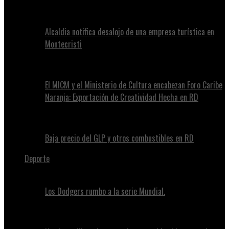
Alcaldia notifica desalojo de una empresa turística en
Montecristi
El MICM y el Ministerio de Cultura encabezan Foro Caribe
Naranja: Exportación de Creatividad Hecha en RD
Baja precio del GLP y otros combustibles en RD
Deporte
Los Dodgers rumbo a la serie Mundial.