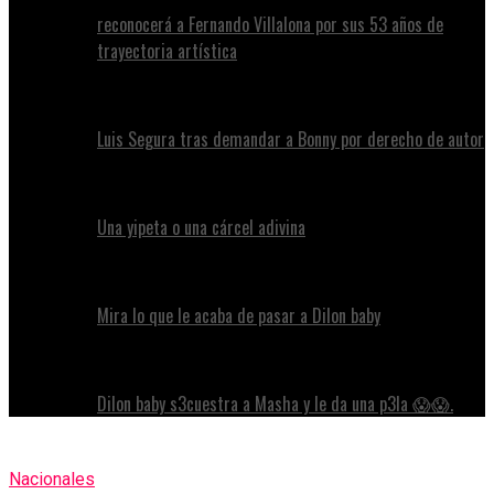
reconocerá a Fernando Villalona por sus 53 años de
trayectoria artística
Luis Segura tras demandar a Bonny por derecho de autor
Una yipeta o una cárcel adivina
Mira lo que le acaba de pasar a Dilon baby
Dilon baby s3cuestra a Masha y le da una p3la 😱😱.
Nacionales