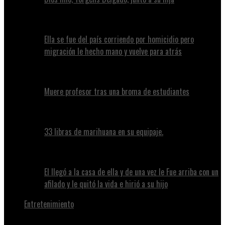
Ella se fue del país corriendo por homicidio pero
migración le hecho mano y vuelve para atrás
Muere profesor tras una broma de estudiantes
33 libras de marihuana en su equipaje.
El llegó a la casa de ella y de una vez le Fue arriba con un
afilado y le quitó la vida e hirió a su hijo
Entretenimiento