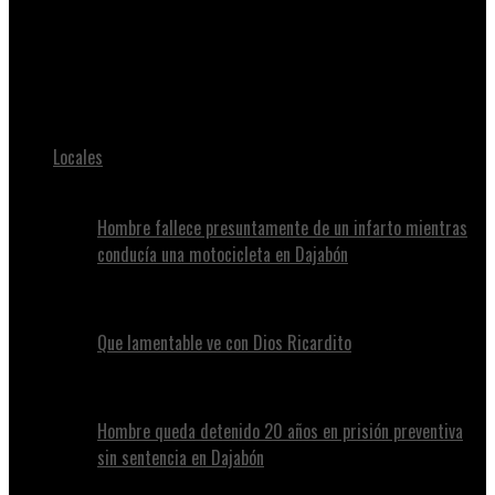
Juan Alvennys
Como si fuera una película de terror 😱 mire a cuánta mujeres
mando para el otro mundo 🌍 chequea las fotos 👇🏼
Locales
Hombre fallece presuntamente de un infarto mientras
conducía una motocicleta en Dajabón
Que lamentable ve con Dios Ricardito
Hombre queda detenido 20 años en prisión preventiva
sin sentencia en Dajabón