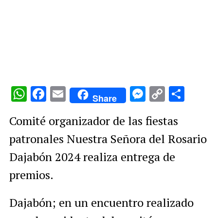
WhatsApp
Facebook
Email
Messenge
Copy
Comp
Share
Link
Comité organizador de las fiestas
patronales Nuestra Señora del Rosario
Dajabón 2024 realiza entrega de
premios.
Dajabón; en un encuentro realizado