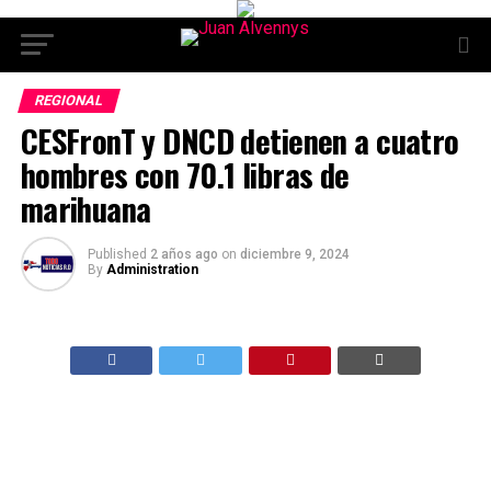
REGIONAL
CESFronT y DNCD detienen a cuatro
hombres con 70.1 libras de
marihuana
Published
2 años ago
on
diciembre 9, 2024
By
Administration