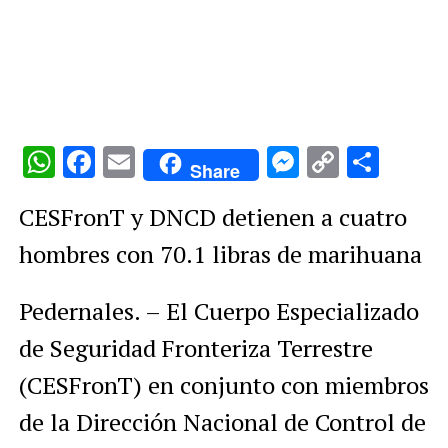
WhatsApp
Facebook
Email
Messenge
Copy
Comp
Share
Link
CESFronT y DNCD detienen a cuatro
hombres con 70.1 libras de marihuana
Pedernales. – El Cuerpo Especializado
de Seguridad Fronteriza Terrestre
(CESFronT) en conjunto con miembros
de la Dirección Nacional de Control de