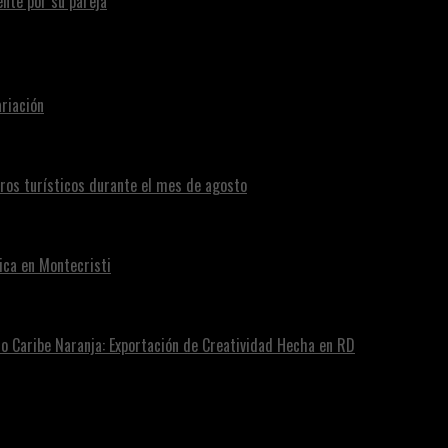
te por su pareja
riación
eros turísticos durante el mes de agosto
ica en Montecristi
ro Caribe Naranja: Exportación de Creatividad Hecha en RD