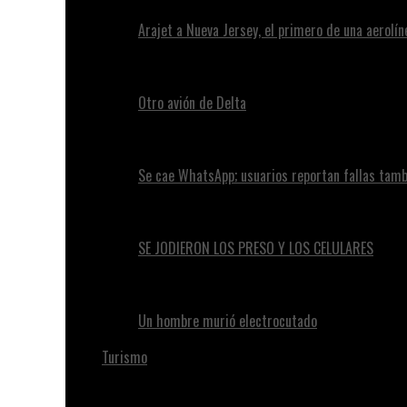
Arajet a Nueva Jersey, el primero de una aerolí
Otro avión de Delta
Se cae WhatsApp; usuarios reportan fallas tam
SE JODIERON LOS PRESO Y LOS CELULARES
Un hombre murió electrocutado
Turismo