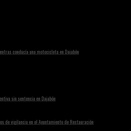
armado contra un minibús en Puerto Principe.
entras conducía una motocicleta en Dajabón
ntiva sin sentencia en Dajabón
os de vigilancia en el Ayuntamiento de Restauración