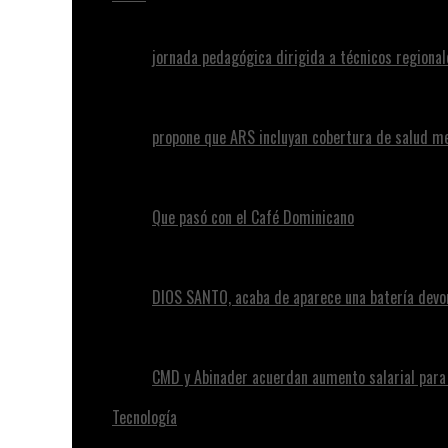
jornada pedagógica dirigida a técnicos regional
propone que ARS incluyan cobertura de salud m
Que pasó con el Café Dominicano
DIOS SANTO, acaba de aparece una batería devo
CMD y Abinader acuerdan aumento salarial par
Tecnología