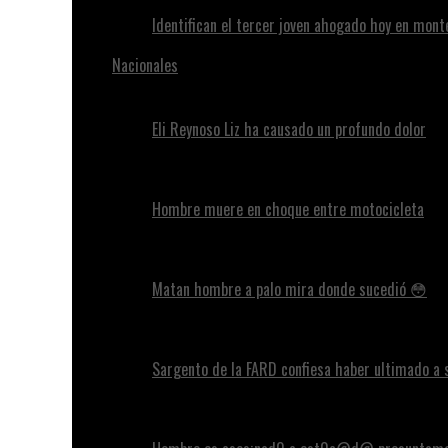
Identifican el tercer joven ahogado hoy en mont
Nacionales
Eli Reynoso Liz ha causado un profundo dolor
Hombre muere en choque entre motocicleta
Matan hombre a palo mira donde sucedió 😳
Sargento de la FARD confiesa haber ultimado a 