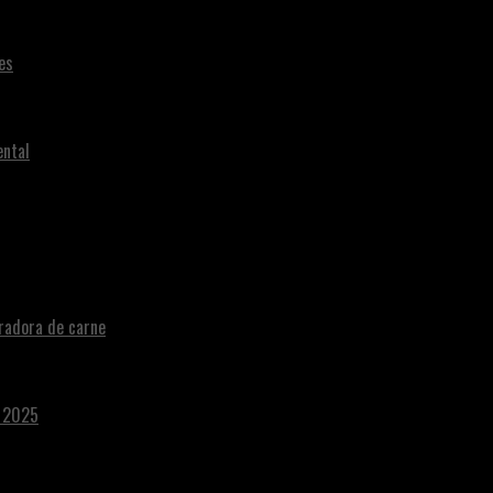
es
ental
radora de carne
a 2025