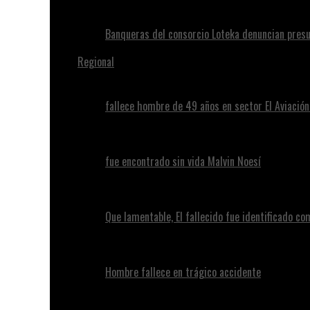
Banqueras del consorcio Loteka denuncian presu
Regional
fallece hombre de 49 años en sector El Aviació
fue encontrado sin vida Malvin Noesí
Que lamentable, El fallecido fue identificado c
Hombre fallece en trágico accidente