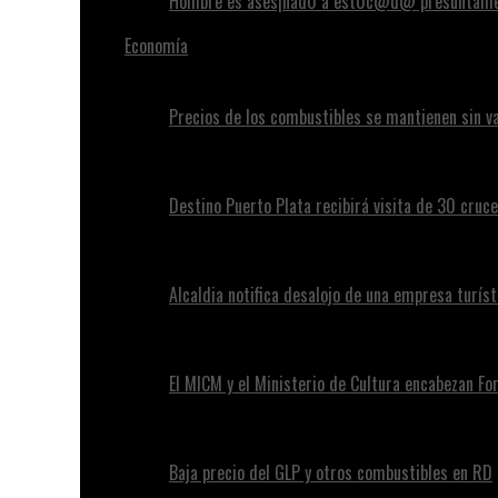
Hombre es ases¡nad0 a est0c@d@ presuntamen
Economía
Precios de los combustibles se mantienen sin va
Destino Puerto Plata recibirá visita de 30 cruc
Alcaldia notifica desalojo de una empresa turíst
El MICM y el Ministerio de Cultura encabezan Fo
Baja precio del GLP y otros combustibles en RD