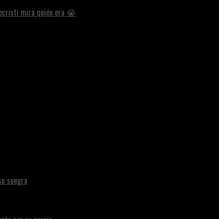
ecristi mira quién era 😭
su suegra