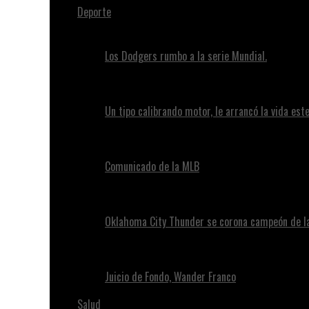
Deporte
Los Dodgers rumbo a la serie Mundial.
Un tipo calibrando motor, le arrancó la vida este
Comunicado de la MLB
Oklahoma City Thunder se corona campeón de l
Juicio de Fondo, Wander Franco
Salud