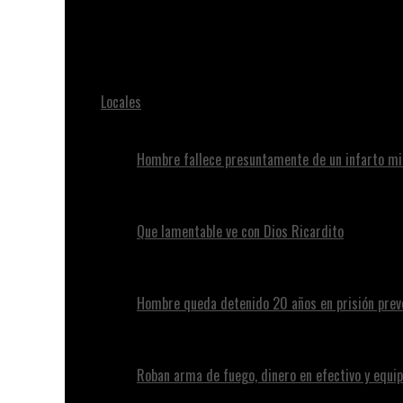
Juan Alvennys
Banda haitiana mat4 8 otras personas durante ataque 
Locales
Hombre fallece presuntamente de un infarto mi
Que lamentable ve con Dios Ricardito
Hombre queda detenido 20 años en prisión preve
Roban arma de fuego, dinero en efectivo y equip