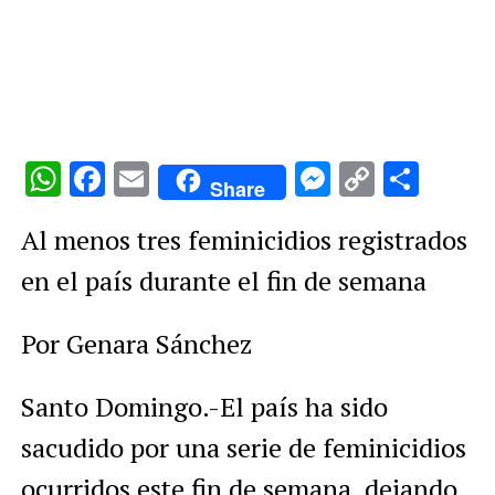
WhatsApp
Facebook
Email
Messenge
Copy
Comp
Share
Link
Al menos tres feminicidios registrados
en el país durante el fin de semana
Por Genara Sánchez
Santo Domingo.-El país ha sido
sacudido por una serie de feminicidios
ocurridos este fin de semana, dejando