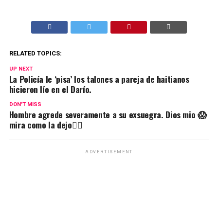
RELATED TOPICS:
UP NEXT
La Policía le ‘pisa’ los talones a pareja de haitianos
hicieron lío en el Darío.
DON'T MISS
Hombre agrede severamente a su exsuegra. Dios mio 😱
mira como la dejo👇🏼
ADVERTISEMENT