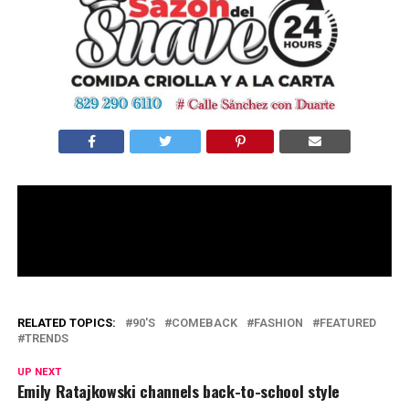
RELATED TOPICS:
90'S
COMEBACK
FASHION
FEATURED
TRENDS
UP NEXT
Emily Ratajkowski channels back-to-school style