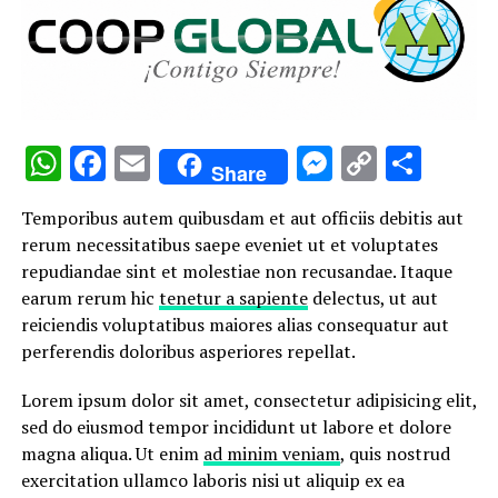
WhatsApp
Facebook
Email
Messenge
Copy
Comp
Share
Link
Temporibus autem quibusdam et aut officiis debitis aut
rerum necessitatibus saepe eveniet ut et voluptates
repudiandae sint et molestiae non recusandae. Itaque
earum rerum hic
tenetur a sapiente
delectus, ut aut
reiciendis voluptatibus maiores alias consequatur aut
perferendis doloribus asperiores repellat.
Lorem ipsum dolor sit amet, consectetur adipisicing elit,
sed do eiusmod tempor incididunt ut labore et dolore
magna aliqua. Ut enim
ad minim veniam
, quis nostrud
exercitation ullamco laboris nisi ut aliquip ex ea