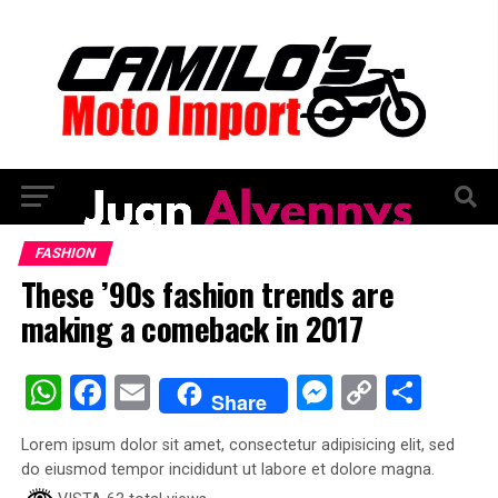
FASHION
These ’90s fashion trends are
making a comeback in 2017
WhatsApp
Facebook
Email
Messenge
Copy
Comp
Share
Link
Lorem ipsum dolor sit amet, consectetur adipisicing elit, sed
do eiusmod tempor incididunt ut labore et dolore magna.