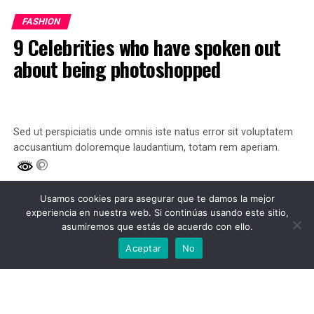
FASHION
9 Celebrities who have spoken out
about being photoshopped
Sed ut perspiciatis unde omnis iste natus error sit voluptatem
accusantium doloremque laudantium, totam rem aperiam.
Published
9 años ago
on
julio 25, 2017
Usamos cookies para asegurar que te damos la mejor
By
Administration
experiencia en nuestra web. Si continúas usando este sitio,
asumiremos que estás de acuerdo con ello.
Aceptar
No