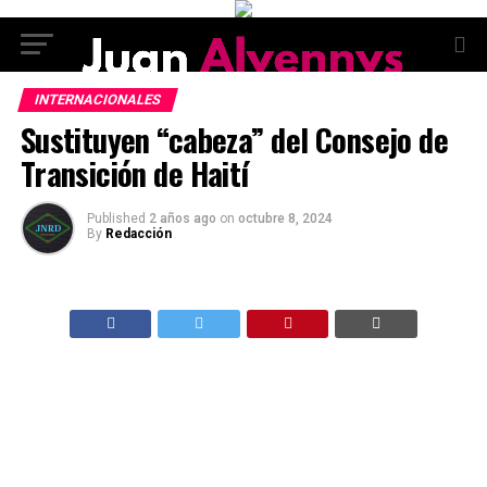
INTERNACIONALES
Sustituyen “cabeza” del Consejo de
Transición de Haití
Published
2 años ago
on
octubre 8, 2024
By
Redacción