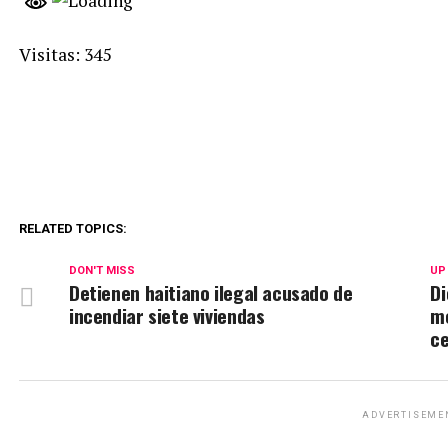
Visitas: 345
RELATED TOPICS:
DON'T MISS
UP
Detienen haitiano ilegal acusado de
Di
incendiar siete viviendas
me
ce
ADVERTISEME