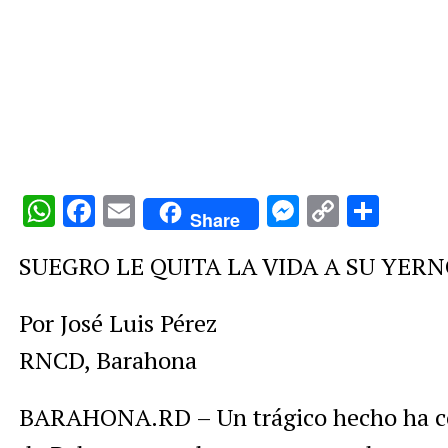
WhatsApp
Facebook
Email
Messenge
Copy
Comp
Share
Link
SUEGRO LE QUITA LA VIDA A SU YER
Por José Luis Pérez
RNCD, Barahona
BARAHONA.RD – Un trágico hecho ha con