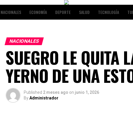
NACIONALES
ECONOMÍA
DEPORTE
SALUD
TECNOLOGÍA
TU
RETENIMIENTO
NACIONALES
SUEGRO LE QUITA L
YERNO DE UNA EST
Published
2 meses ago
on
junio 1, 2026
By
Administrador