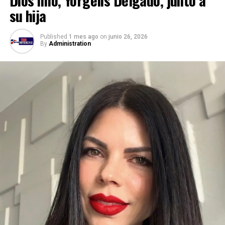
Dios mío, Yorgelis Delgado, junto a
su hija
Published
1 mes ago
on
junio 26, 2026
By
Administration