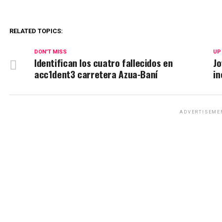
RELATED TOPICS:
DON'T MISS
UP
Identifican los cuatro fallecidos en
Jo
acc1dent3 carretera Azua-Baní
in
ADVERTISEME