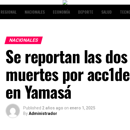
REGIONAL
NACIONALES
ECONOMÍA
DEPORTE
SALUD
TECN
NALES
ENTRETENIMIENTO
NACIONALES
Se reportan las dos
muertes por acc1de
en Yamasá
Published
2 años ago
on
enero 1, 2025
By
Administrador