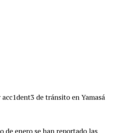
r
artir
r acc1dent3 de tránsito en Yamasá
o de enero se han reportado las