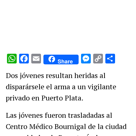
WhatsApp
Facebook
Email
Messenge
Copy
Comp
Share
Link
Dos jóvenes resultan heridas al
disparársele el arma a un vigilante
privado en Puerto Plata.
Las jóvenes fueron trasladadas al
Centro Médico Bournigal de la ciudad