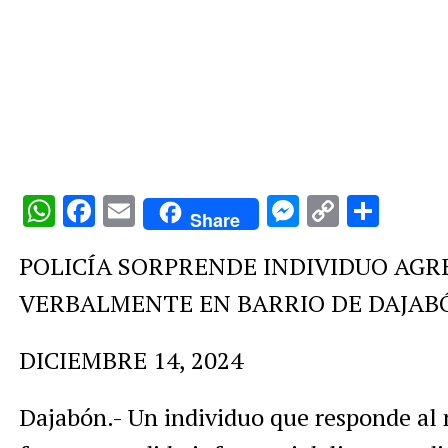
WhatsApp
Facebook
Email
Messenge
Copy
Comp
Share
Link
POLICÍA SORPRENDE INDIVIDUO AGRE
VERBALMENTE EN BARRIO DE DAJAB
DICIEMBRE 14, 2024
Dajabón.- Un individuo que responde a