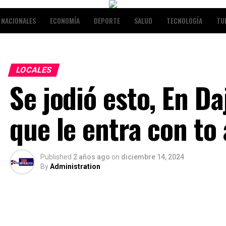
NACIONALES
ECONOMÍA
DEPORTE
SALUD
TECNOLOGÍA
TU
RETENIMIENTO
LOCALES
Se jodió esto, En Da
que le entra con to 
Published
2 años ago
on
diciembre 14, 2024
By
Administration