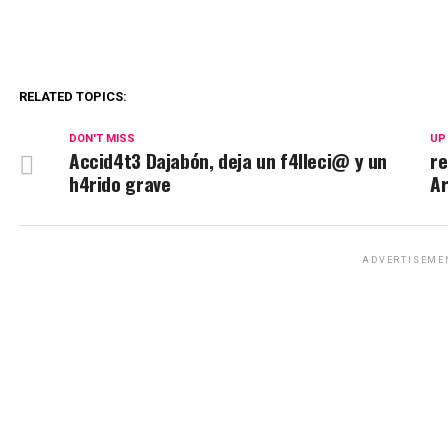
RELATED TOPICS:
DON'T MISS
UP
Accid4t3 Dajabón, deja un f4lleci@ y un
re
h4rido grave
Ar
ADVERTISEME