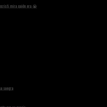
ecristi mira quién era 😭
su suegra