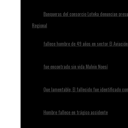
Banqueras del consorcio Loteka denuncian presu
Regional
fallece hombre de 49 años en sector El Aviació
fue encontrado sin vida Malvin Noesí
Que lamentable, El fallecido fue identificado c
Hombre fallece en trágico accidente