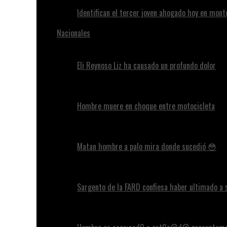
Identifican el tercer joven ahogado hoy en mont
Nacionales
Eli Reynoso Liz ha causado un profundo dolor
Hombre muere en choque entre motocicleta
Matan hombre a palo mira donde sucedió 😳
Sargento de la FARD confiesa haber ultimado a 