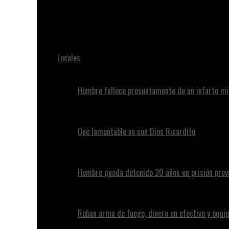
Juan Alvennys
Se entrega hombre era buscado por homicidio de su pa
Locales
Hombre fallece presuntamente de un infarto mi
Que lamentable ve con Dios Ricardito
Hombre queda detenido 20 años en prisión preve
Roban arma de fuego, dinero en efectivo y equip