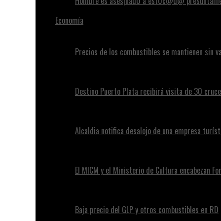
Hombre es ases¡nad0 a est0c@d@ presuntamen
Economía
Precios de los combustibles se mantienen sin va
Destino Puerto Plata recibirá visita de 30 cruc
Alcaldia notifica desalojo de una empresa turíst
El MICM y el Ministerio de Cultura encabezan Fo
Baja precio del GLP y otros combustibles en RD