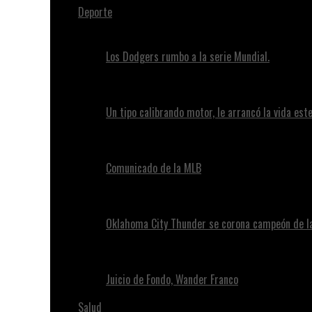
Deporte
Los Dodgers rumbo a la serie Mundial.
Un tipo calibrando motor, le arrancó la vida este
Comunicado de la MLB
Oklahoma City Thunder se corona campeón de l
Juicio de Fondo, Wander Franco
Salud