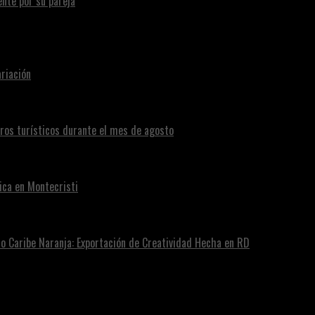
te por su pareja
riación
eros turísticos durante el mes de agosto
ica en Montecristi
ro Caribe Naranja: Exportación de Creatividad Hecha en RD