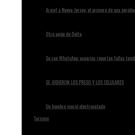
Arajet a Nueva Jersey, el primero de una aerolí
Otro avión de Delta
Se cae WhatsApp; usuarios reportan fallas tam
SE JODIERON LOS PRESO Y LOS CELULARES
Un hombre murió electrocutado
Turismo