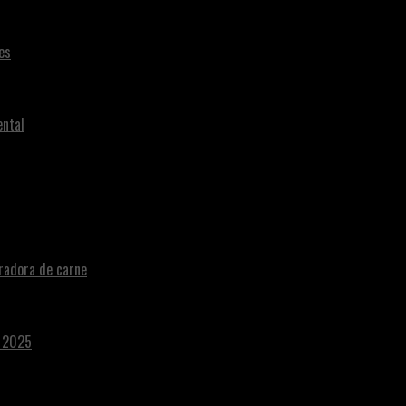
es
ental
radora de carne
a 2025