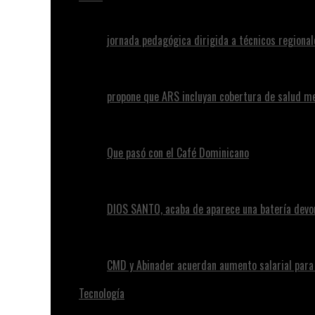
jornada pedagógica dirigida a técnicos regional
propone que ARS incluyan cobertura de salud m
Que pasó con el Café Dominicano
DIOS SANTO, acaba de aparece una batería devo
CMD y Abinader acuerdan aumento salarial par
Tecnología