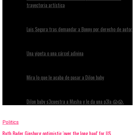
trayectoria artística
Luis Segura tras demandar a Bonny por derecho de autor
Una yipeta o una cárcel adivina
Mira lo que le acaba de pasar a Dilon baby
Dilon baby s3cuestra a Masha y le da una p3la 😱😱.
Politics
Ruth Bader Ginsburg optimistic 'over the long haul' for US