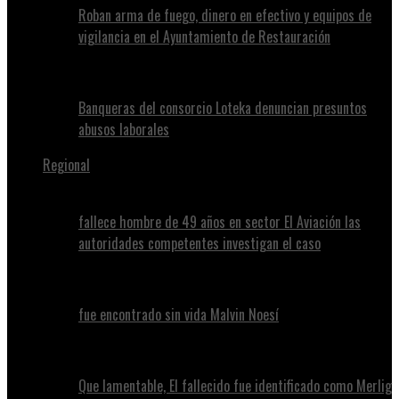
Roban arma de fuego, dinero en efectivo y equipos de
vigilancia en el Ayuntamiento de Restauración
Banqueras del consorcio Loteka denuncian presuntos
abusos laborales
Regional
fallece hombre de 49 años en sector El Aviación las
autoridades competentes investigan el caso
fue encontrado sin vida Malvin Noesí
Que lamentable, El fallecido fue identificado como Merlig