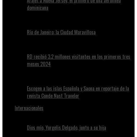
Arajet a Nueva Jersey, el primero de una aerolínea
dominicana
Río de Janeiro: la Ciudad Maravillosa
RD recibió 3.2 millones visitantes en los primeros tres
meses 2024
Escogen a las islas Española y Saona en reportaje de la
revista Conde Nast Traveler
Internacionales
Dios mío, Yorgelis Delgado, junto a su hija