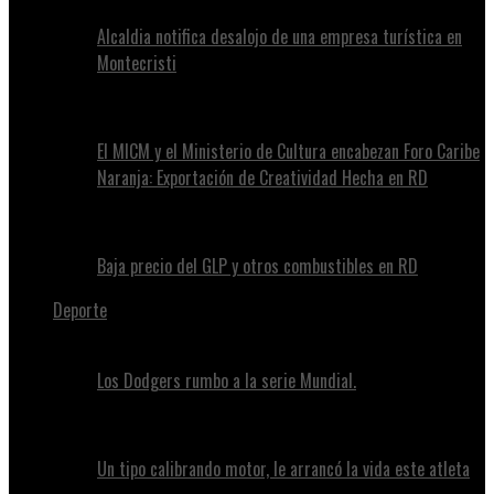
Alcaldia notifica desalojo de una empresa turística en
Montecristi
El MICM y el Ministerio de Cultura encabezan Foro Caribe
Naranja: Exportación de Creatividad Hecha en RD
Baja precio del GLP y otros combustibles en RD
Deporte
Los Dodgers rumbo a la serie Mundial.
Un tipo calibrando motor, le arrancó la vida este atleta