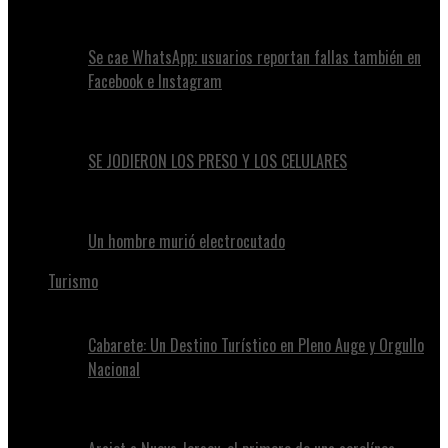
Se cae WhatsApp; usuarios reportan fallas también en
Facebook e Instagram
SE JODIERON LOS PRESO Y LOS CELULARES
Un hombre murió electrocutado
Turismo
Cabarete: Un Destino Turístico en Pleno Auge y Orgullo
Nacional