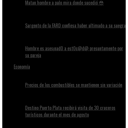
Matan hombre a palo mira donde sucedió 😳
Sargento de la FARD confiesa haber ultimado a su suegra
Hombre es ases¡nad0 a est0c@d@ presuntamente por
su pareja
Economía
Precios de los combustibles se mantienen sin variación
Destino Puerto Plata recibirá visita de 30 cruceros
turísticos durante el mes de agosto