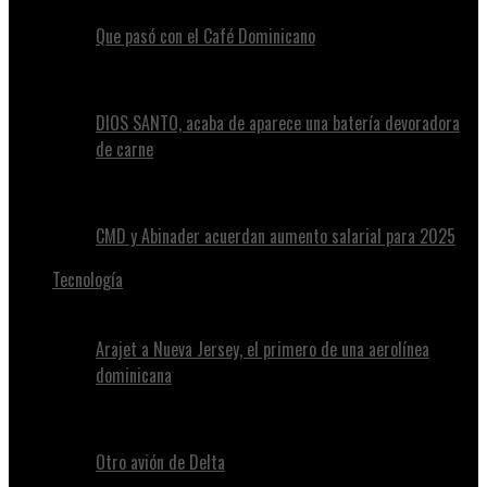
Que pasó con el Café Dominicano
DIOS SANTO, acaba de aparece una batería devoradora
de carne
CMD y Abinader acuerdan aumento salarial para 2025
Tecnología
Arajet a Nueva Jersey, el primero de una aerolínea
dominicana
Otro avión de Delta