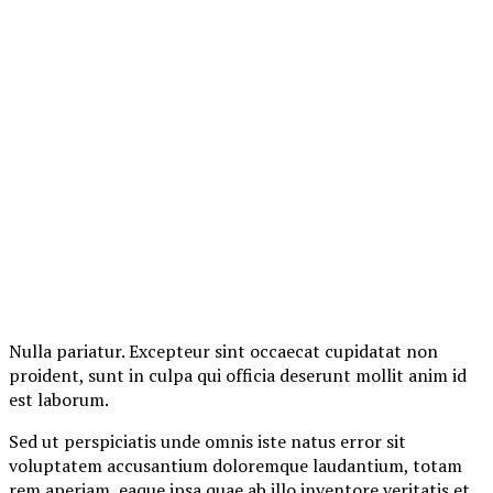
Nulla pariatur. Excepteur sint occaecat cupidatat non
proident, sunt in culpa qui officia deserunt mollit anim id
est laborum.
Sed ut perspiciatis unde omnis iste natus error sit
voluptatem accusantium doloremque laudantium, totam
rem aperiam, eaque ipsa quae ab illo inventore veritatis et