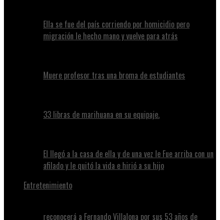
Ella se fue del país corriendo por homicidio pero
migración le hecho mano y vuelve para atrás
Muere profesor tras una broma de estudiantes
33 libras de marihuana en su equipaje.
El llegó a la casa de ella y de una vez le Fue arriba con un
afilado y le quitó la vida e hirió a su hijo
Entretenimiento
reconocerá a Fernando Villalona por sus 53 años de