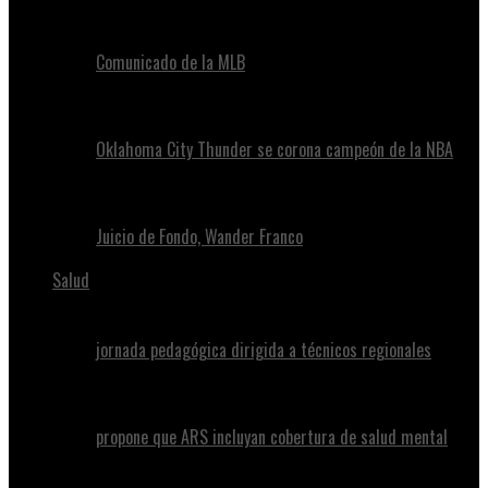
Comunicado de la MLB
Oklahoma City Thunder se corona campeón de la NBA
Juicio de Fondo, Wander Franco
Salud
jornada pedagógica dirigida a técnicos regionales
propone que ARS incluyan cobertura de salud mental