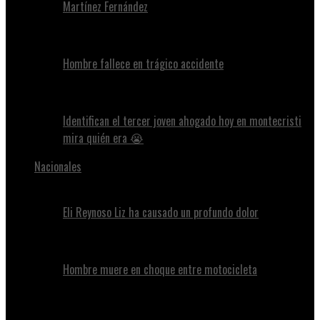
Martínez Fernández
Hombre fallece en trágico accidente
Identifican el tercer joven ahogado hoy en montecristi
mira quién era 😭
Nacionales
Eli Reynoso Liz ha causado un profundo dolor
Hombre muere en choque entre motocicleta