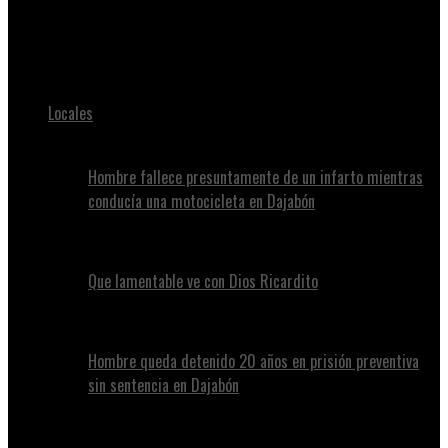
Juan Alvennys
Ruth Bader Ginsburg optimistic ‘over the long haul’ for US
Locales
Hombre fallece presuntamente de un infarto mientras
conducía una motocicleta en Dajabón
Que lamentable ve con Dios Ricardito
Hombre queda detenido 20 años en prisión preventiva
sin sentencia en Dajabón