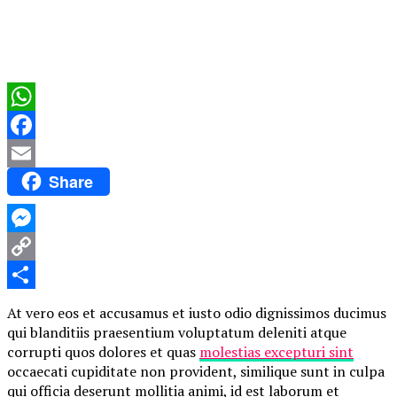
WhatsApp
Facebook
Share
Email
Messenger
Copy
Link
Compartir
At vero eos et accusamus et iusto odio dignissimos ducimus
qui blanditiis praesentium voluptatum deleniti atque
corrupti quos dolores et quas
molestias excepturi sint
occaecati cupiditate non provident, similique sunt in culpa
qui officia deserunt mollitia animi, id est laborum et