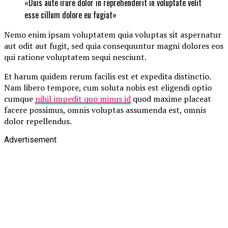
«Duis aute irure dolor in reprehenderit in voluptate velit
esse cillum dolore eu fugiat»
Nemo enim ipsam voluptatem quia voluptas sit aspernatur
aut odit aut fugit, sed quia consequuntur magni dolores eos
qui ratione voluptatem sequi nesciunt.
Et harum quidem rerum facilis est et expedita distinctio.
Nam libero tempore, cum soluta nobis est eligendi optio
cumque
nihil impedit quo minus id
quod maxime placeat
facere possimus, omnis voluptas assumenda est, omnis
dolor repellendus.
Advertisement