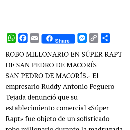
WhatsApp
Facebook
Email
Messenge
Copy
Comp
Share
Link
ROBO MILLONARIO EN SÚPER RAPT
DE SAN PEDRO DE MACORÍS
SAN PEDRO DE MACORÍS.- El
empresario Ruddy Antonio Peguero
Tejada denunció que su
establecimiento comercial «Súper
Rapt» fue objeto de un sofisticado
robo millonario durante la madrugada