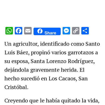
WhatsApp
Facebook
Email
Messenge
Copy
Comp
Share
Link
Un agricultor, identificado como Santo
Luis Báez, propinó varios garrotazos a
su esposa, Santa Lorenzo Rodríguez,
dejándola gravemente herida. El
hecho sucedió en Los Cacaos, San
Cristóbal.
Creyendo que le había quitado la vida,