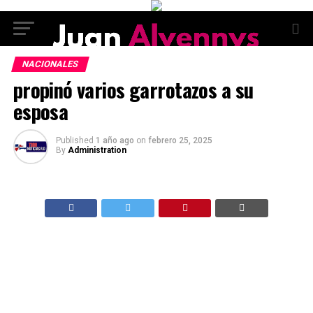
NACIONALES
propinó varios garrotazos a su
esposa
Published
1 año ago
on
febrero 25, 2025
By
Administration