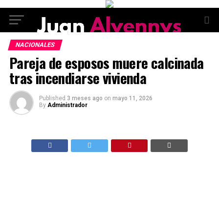
NACIONALES
Pareja de esposos muere calcinada
tras incendiarse vivienda
Published
3 meses ago
on
mayo 11, 2026
By
Administrador