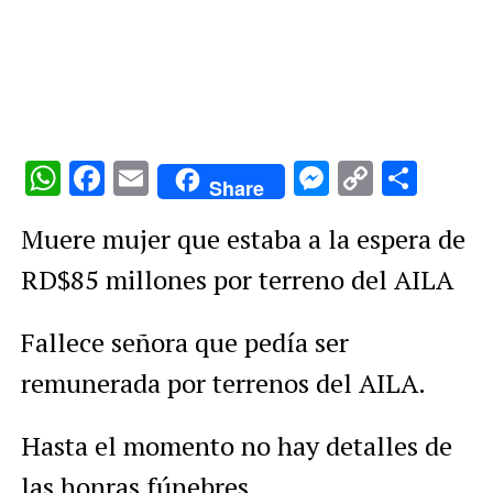
WhatsApp
Facebook
Email
Messenge
Copy
Comp
Share
Link
Muere mujer que estaba a la espera de
RD$85 millones por terreno del AILA
Fallece señora que pedía ser
remunerada por terrenos del AILA.
Hasta el momento no hay detalles de
las honras fúnebres.