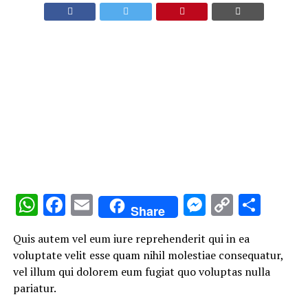
WhatsApp
Facebook
Email
Messenge
Copy
Comp
Share
Link
Quis autem vel eum iure reprehenderit qui in ea
voluptate velit esse quam nihil molestiae consequatur,
vel illum qui dolorem eum fugiat quo voluptas nulla
pariatur.