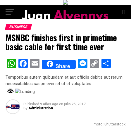
BUSINESS
MSNBC finishes first in primetime
basic cable for first time ever
WhatsApp
Facebook
Email
Messenge
Copy
Comp
Share
Link
Temporibus autem quibusdam et aut officiis debitis aut rerum
necessitatibus saepe eveniet ut et voluptates.
Published
9 años ago
on
julio 25, 2017
By
Administration
Photo: Shutterstock