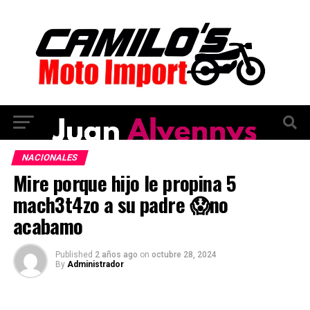
NACIONALES
Mire porque hijo le propina 5
mach3t4zo a su padre 😱no
acabamo
Published
2 años ago
on
octubre 28, 2024
By
Administrador