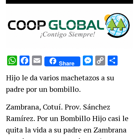
WhatsApp
Facebook
Email
Messenge
Copy
Comp
Share
Link
Hijo le da varios machetazos a su
padre por un bombillo.
Zambrana, Cotuí. Prov.
Sánchez
Ramírez. Por un Bombillo Hijo casi le
quita la vida a su padre en Zambrana