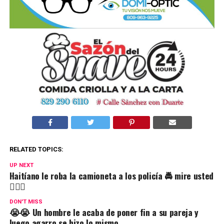
RELATED TOPICS:
UP NEXT
Haitíano le roba la camioneta a los policía 🚔 mire usted
👇🏼🔥
DON'T MISS
😭😭 Un hombre le acaba de poner fin a su pareja y
luego agarro se hizo lo mismo.