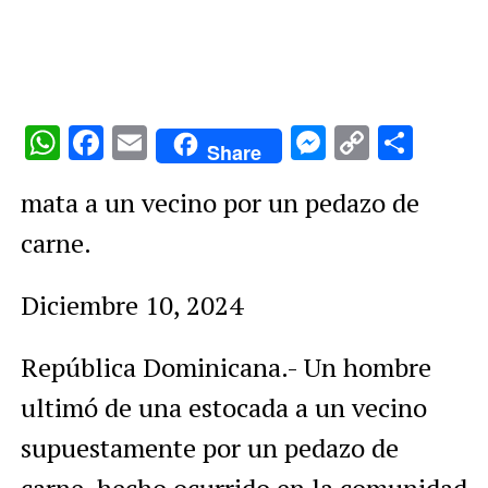
WhatsApp
Facebook
Email
Messenge
Copy
Comp
Share
Link
mata a un vecino por un pedazo de
carne.
Diciembre 10, 2024
República Dominicana.- Un hombre
ultimó de una estocada a un vecino
supuestamente por un pedazo de