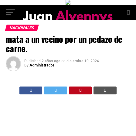
NACIONALES
mata a un vecino por un pedazo de
carne.
Published
2 años ago
on
diciembre 10, 2024
By
Administrador