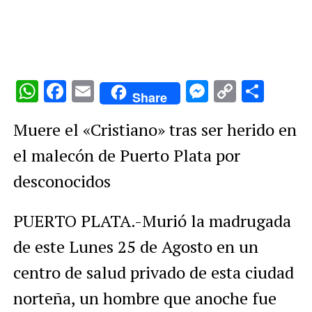
WhatsApp
Facebook
Email
Messenge
Copy
Comp
Share
Link
Muere el «Cristiano» tras ser herido en
el malecón de Puerto Plata por
desconocidos
PUERTO PLATA.-Murió la madrugada
de este Lunes 25 de Agosto en un
centro de salud privado de esta ciudad
norteña, un hombre que anoche fue