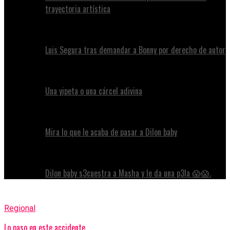
trayectoria artística
Luis Segura tras demandar a Bonny por derecho de autor
Una yipeta o una cárcel adivina
Mira lo que le acaba de pasar a Dilon baby
Dilon baby s3cuestra a Masha y le da una p3la 😱😱.
Regional
Lo paso en este accidente