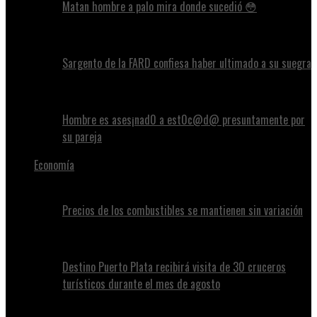
Matan hombre a palo mira donde sucedió 😳
Sargento de la FARD confiesa haber ultimado a su suegra
Hombre es ases¡nad0 a est0c@d@ presuntamente por
su pareja
Economía
Precios de los combustibles se mantienen sin variación
Destino Puerto Plata recibirá visita de 30 cruceros
turísticos durante el mes de agosto