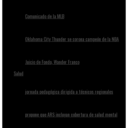
Comunicado de la MLB
Oklahoma City Thunder se corona campeón de la NBA
Juicio de Fondo, Wander Franco
Salud
jornada pedagógica dirigida a técnicos regionales
propone que ARS incluyan cobertura de salud mental