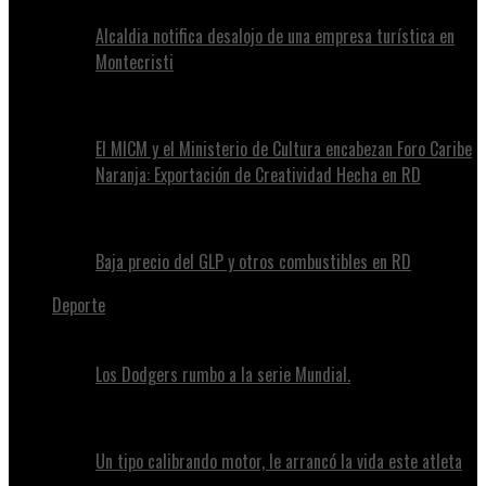
Alcaldia notifica desalojo de una empresa turística en
Montecristi
El MICM y el Ministerio de Cultura encabezan Foro Caribe
Naranja: Exportación de Creatividad Hecha en RD
Baja precio del GLP y otros combustibles en RD
Deporte
Los Dodgers rumbo a la serie Mundial.
Un tipo calibrando motor, le arrancó la vida este atleta