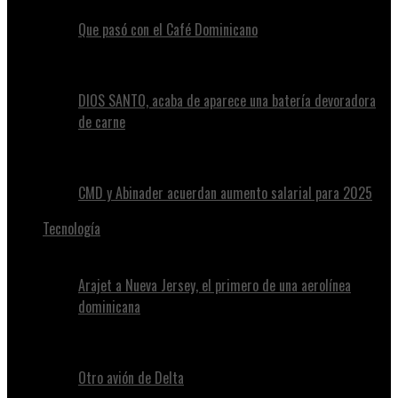
Que pasó con el Café Dominicano
DIOS SANTO, acaba de aparece una batería devoradora
de carne
CMD y Abinader acuerdan aumento salarial para 2025
Tecnología
Arajet a Nueva Jersey, el primero de una aerolínea
dominicana
Otro avión de Delta