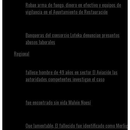
Roban arma de fuego, dinero en efectivo y equipos de
vigilancia en el Ayuntamiento de Restauración
Banqueras del consorcio Loteka denuncian presuntos
abusos laborales
Regional
fallece hombre de 49 años en sector El Aviación las
autoridades competentes investigan el caso
fue encontrado sin vida Malvin Noesí
Que lamentable, El fallecido fue identificado como Merlig