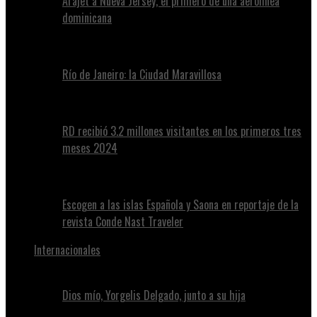
Arajet a Nueva Jersey, el primero de una aerolínea
dominicana
Río de Janeiro: la Ciudad Maravillosa
RD recibió 3.2 millones visitantes en los primeros tres
meses 2024
Escogen a las islas Española y Saona en reportaje de la
revista Conde Nast Traveler
Internacionales
Dios mío, Yorgelis Delgado, junto a su hija