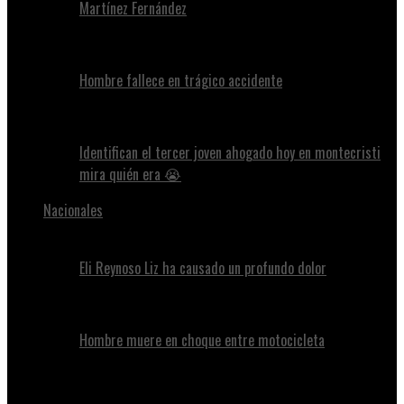
Martínez Fernández
Hombre fallece en trágico accidente
Identifican el tercer joven ahogado hoy en montecristi
mira quién era 😭
Nacionales
Eli Reynoso Liz ha causado un profundo dolor
Hombre muere en choque entre motocicleta