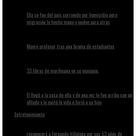
Ella se fue del país corriendo por homicidio pero
migración le hecho mano y vuelve para atrás
Muere profesor tras una broma de estudiantes
33 libras de marihuana en su equipaje.
El llegó a la casa de ella y de una vez le Fue arriba con un
afilado y le quitó la vida e hirió a su hijo
Entretenimiento
reconocerá a Fernando Villalona por sus 53 años de