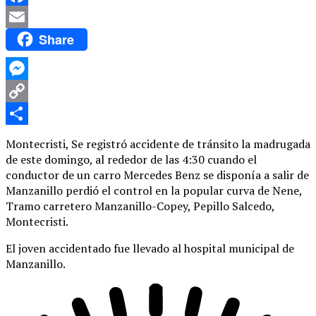
Facebook
Share
Email
Messenger
Copy
Link
Compartir
Montecristi, Se registró accidente de tránsito la madrugada
de este domingo, al rededor de las 4:30 cuando el
conductor de un carro Mercedes Benz se disponía a salir de
Manzanillo perdió el control en la popular curva de Nene,
Tramo carretero Manzanillo-Copey, Pepillo Salcedo,
Montecristi.
El joven accidentado fue llevado al hospital municipal de
Manzanillo.