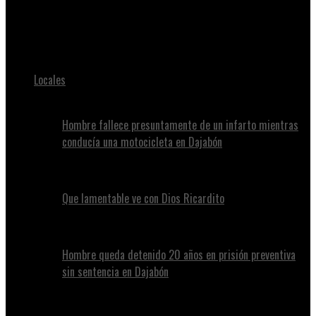
Juan Alvennys
Lo paso en este accidente
Locales
Hombre fallece presuntamente de un infarto mientras
conducía una motocicleta en Dajabón
Que lamentable ve con Dios Ricardito
Hombre queda detenido 20 años en prisión preventiva
sin sentencia en Dajabón