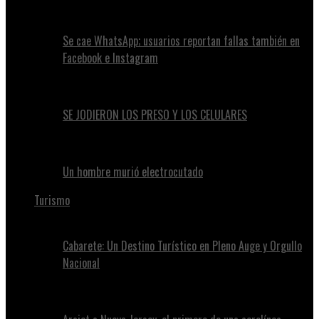
Se cae WhatsApp; usuarios reportan fallas también en
Facebook e Instagram
SE JODIERON LOS PRESO Y LOS CELULARES
Un hombre murió electrocutado
Turismo
Cabarete: Un Destino Turístico en Pleno Auge y Orgullo
Nacional