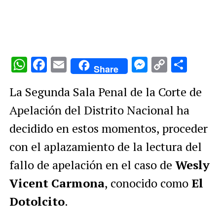
WhatsApp
Facebook
Email
Messenge
Copy
Comp
Share
Link
La Segunda Sala Penal de la Corte de
Apelación del Distrito Nacional ha
decidido en estos momentos, proceder
con el aplazamiento de la lectura del
fallo de apelación en el caso de
Wesly
Vicent
Carmona
, conocido como
El
Dotolcito
.