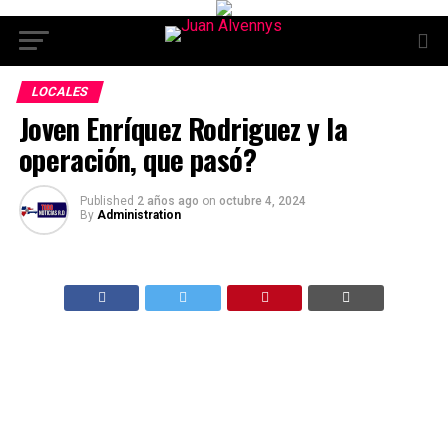
LOCALES
Joven Enríquez Rodriguez y la
operación, que pasó?
Published
2 años ago
on
octubre 4, 2024
By
Administration