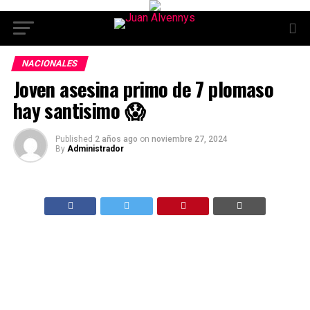
NACIONALES
Joven asesina primo de 7 plomaso
hay santisimo 😱
Published
2 años ago
on
noviembre 27, 2024
By
Administrador