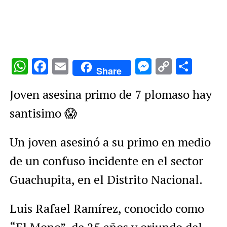
WhatsApp
Facebook
Email
Messenge
Copy
Comp
Share
Link
Joven asesina primo de 7 plomaso hay
santisimo 😱
Un joven asesinó a su primo en medio
de un confuso incidente en el sector
Guachupita, en el Distrito Nacional.
Luis Rafael Ramírez, conocido como