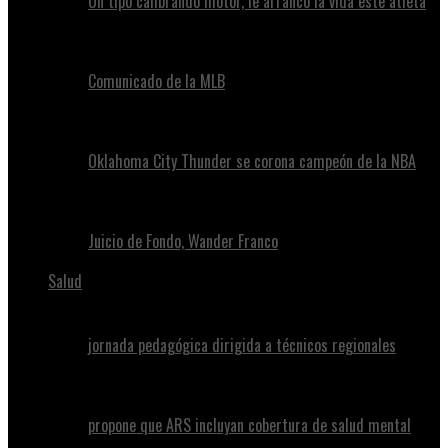
Un tipo calibrando motor, le arrancó la vida este atleta
Comunicado de la MLB
Oklahoma City Thunder se corona campeón de la NBA
Juicio de Fondo, Wander Franco
Salud
jornada pedagógica dirigida a técnicos regionales
propone que ARS incluyan cobertura de salud mental