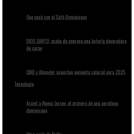
Que pasó con el Café Dominicano
DIOS SANTO, acaba de aparece una batería devoradora
de carne
CMD y Abinader acuerdan aumento salarial para 2025
Tecnología
Arajet a Nueva Jersey, el primero de una aerolínea
dominicana