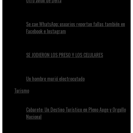
Otro avión de Delta
Se cae WhatsApp; usuarios reportan fallas también en
Facebook e Instagram
SE JODIERON LOS PRESO Y LOS CELULARES
Un hombre murió electrocutado
Turismo
Cabarete: Un Destino Turístico en Pleno Auge y Orgullo
Nacional