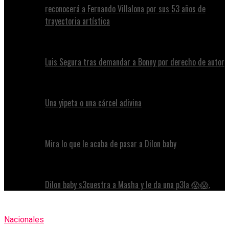
reconocerá a Fernando Villalona por sus 53 años de
trayectoria artística
Luis Segura tras demandar a Bonny por derecho de autor
Una yipeta o una cárcel adivina
Mira lo que le acaba de pasar a Dilon baby
Dilon baby s3cuestra a Masha y le da una p3la 😱😱.
Nacionales