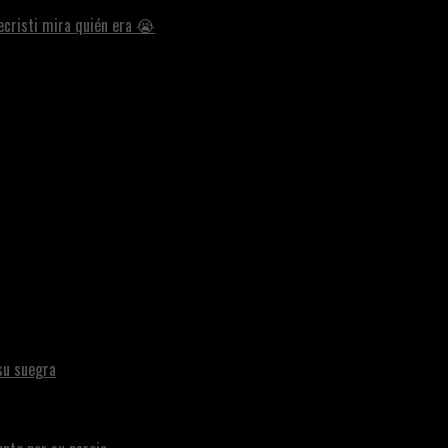
ecristi mira quién era 😭
su suegra