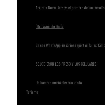
Arajet a Nueva Jersey, el primero de una aerolí
Otro avión de Delta
Se cae WhatsApp; usuarios reportan fallas tam
SE JODIERON LOS PRESO Y LOS CELULARES
Un hombre murió electrocutado
Turismo