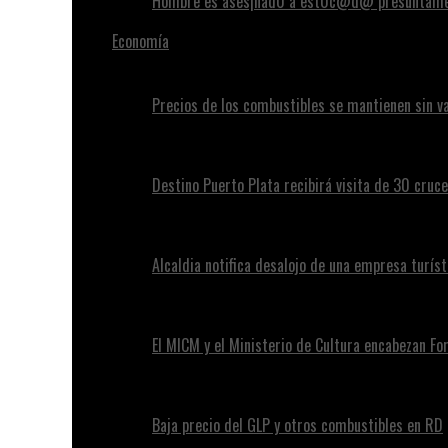
Hombre es ases¡nad0 a est0c@d@ presuntamen
Economía
Precios de los combustibles se mantienen sin va
Destino Puerto Plata recibirá visita de 30 cruc
Alcaldia notifica desalojo de una empresa turíst
El MICM y el Ministerio de Cultura encabezan Fo
Baja precio del GLP y otros combustibles en RD