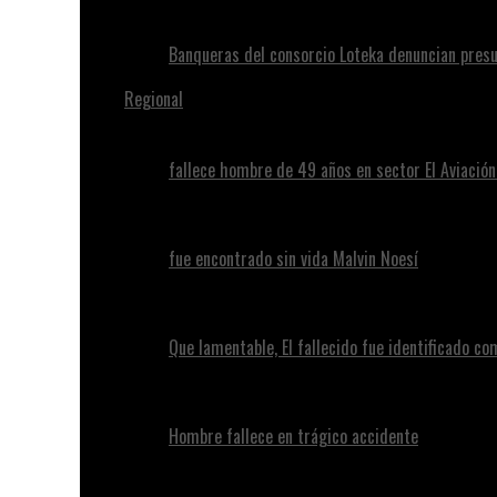
Banqueras del consorcio Loteka denuncian presu
Regional
fallece hombre de 49 años en sector El Aviació
fue encontrado sin vida Malvin Noesí
Que lamentable, El fallecido fue identificado c
Hombre fallece en trágico accidente