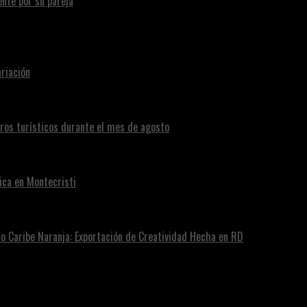
te por su pareja
riación
eros turísticos durante el mes de agosto
ica en Montecristi
ro Caribe Naranja: Exportación de Creatividad Hecha en RD