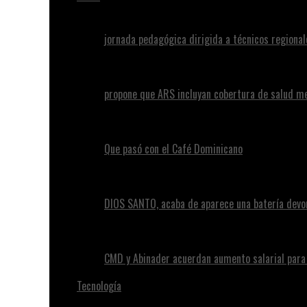
jornada pedagógica dirigida a técnicos regional
propone que ARS incluyan cobertura de salud m
Que pasó con el Café Dominicano
DIOS SANTO, acaba de aparece una batería devo
CMD y Abinader acuerdan aumento salarial par
Tecnología