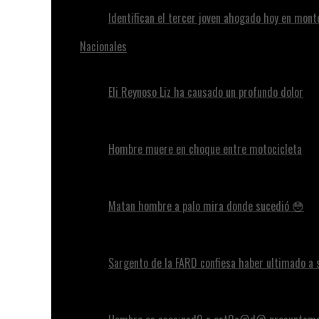
Identifican el tercer joven ahogado hoy en mont
Nacionales
Eli Reynoso Liz ha causado un profundo dolor
Hombre muere en choque entre motocicleta
Matan hombre a palo mira donde sucedió 😳
Sargento de la FARD confiesa haber ultimado a 