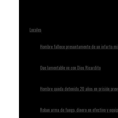
Juan Alvennys
Hallan cuerpo calcinado se presumen es de joven desa
Locales
Hombre fallece presuntamente de un infarto mi
Que lamentable ve con Dios Ricardito
Hombre queda detenido 20 años en prisión preve
Roban arma de fuego, dinero en efectivo y equip