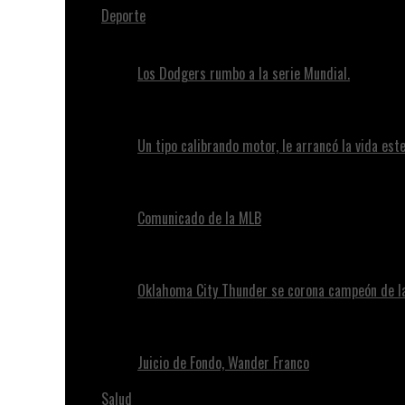
Deporte
Los Dodgers rumbo a la serie Mundial.
Un tipo calibrando motor, le arrancó la vida este
Comunicado de la MLB
Oklahoma City Thunder se corona campeón de l
Juicio de Fondo, Wander Franco
Salud