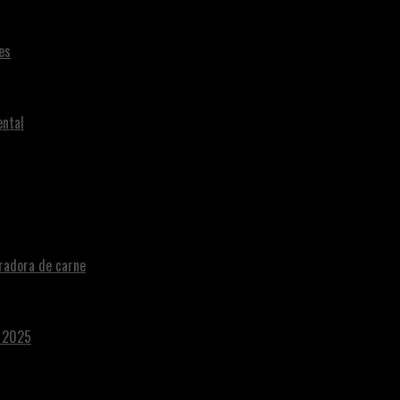
es
ental
radora de carne
a 2025