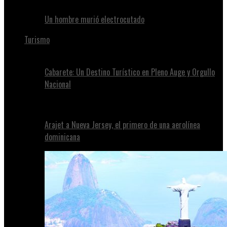
Un hombre murió electrocutado
Turismo
Cabarete: Un Destino Turístico en Pleno Auge y Orgullo
Nacional
Arajet a Nueva Jersey, el primero de una aerolínea
dominicana