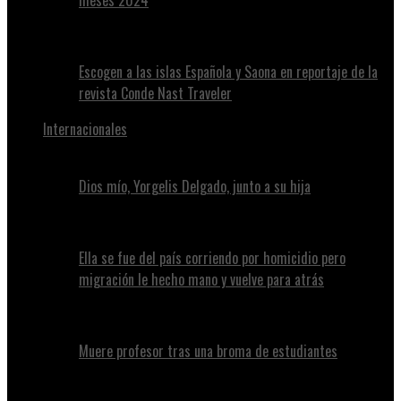
meses 2024
Escogen a las islas Española y Saona en reportaje de la
revista Conde Nast Traveler
Internacionales
Dios mío, Yorgelis Delgado, junto a su hija
Ella se fue del país corriendo por homicidio pero
migración le hecho mano y vuelve para atrás
Muere profesor tras una broma de estudiantes