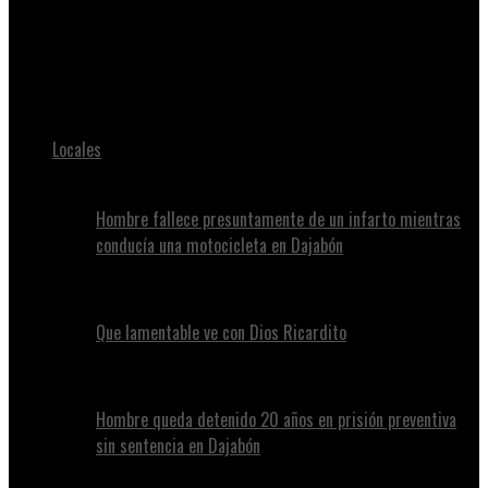
Juan Alvennys
Fue encontrado por sus familiares, ahogado en la cisterna de
la casa donde vivía, el nombrado José Luis Francisco.
Locales
Hombre fallece presuntamente de un infarto mientras
conducía una motocicleta en Dajabón
Que lamentable ve con Dios Ricardito
Hombre queda detenido 20 años en prisión preventiva
sin sentencia en Dajabón