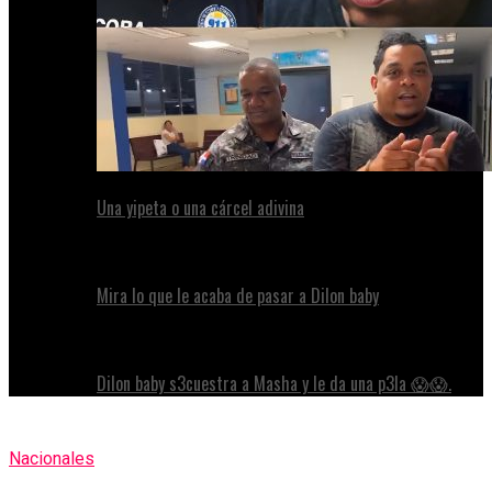
Una yipeta o una cárcel adivina
Mira lo que le acaba de pasar a Dilon baby
Dilon baby s3cuestra a Masha y le da una p3la 😱😱.
Nacionales