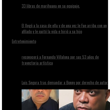
33 libras de marihuana en su equipaje.
El llegó a la casa de ella y de una vez le Fue arriba con un
afilado y le quitó la vida e hirió a su hijo
Entretenimiento
reconocerá a Fernando Villalona por sus 53 años de
trayectoria artística
Luis Segura tras demandar a Bonny por derecho de autor