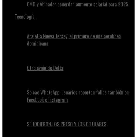
CMD y Abinader acuerdan aumento salarial para 2025
Tecnología
Arajet a Nueva Jersey, el primero de una aerolínea
dominicana
Otro avión de Delta
Se cae WhatsApp; usuarios reportan fallas también en
Facebook e Instagram
SE JODIERON LOS PRESO Y LOS CELULARES