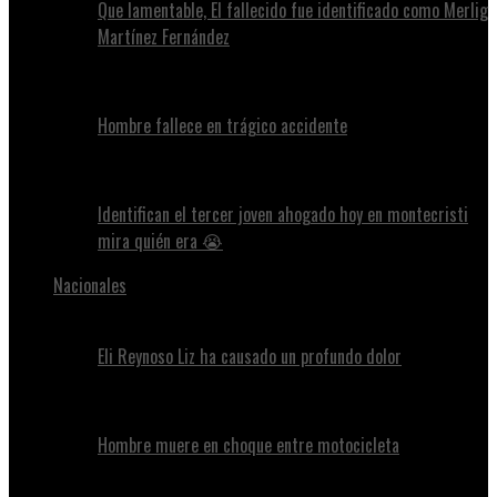
Que lamentable, El fallecido fue identificado como Merlig
Martínez Fernández
Hombre fallece en trágico accidente
Identifican el tercer joven ahogado hoy en montecristi
mira quién era 😭
Nacionales
Eli Reynoso Liz ha causado un profundo dolor
Hombre muere en choque entre motocicleta