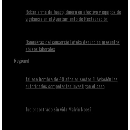
Roban arma de fuego, dinero en efectivo y equipos de
vigilancia en el Ayuntamiento de Restauración
Banqueras del consorcio Loteka denuncian presuntos
abusos laborales
Regional
fallece hombre de 49 años en sector El Aviación las
autoridades competentes investigan el caso
fue encontrado sin vida Malvin Noesí