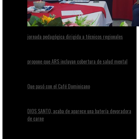
jornada pedagógica dirigida a técnicos regionales
propone que ARS incluyan cobertura de salud mental
Que pasó con el Café Dominicano
DIOS SANTO, acaba de aparece una batería devoradora
de carne