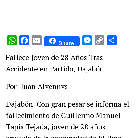
WhatsApp
Facebook
Email
Messenge
Copy
Comp
Share
Link
Fallece Joven de 28 Años Tras
Accidente en Partido, Dajabón
Por: Juan Alvennys
Dajabón. Con gran pesar se informa el
fallecimiento de Guillermo Manuel
Tapia Tejada, joven de 28 años