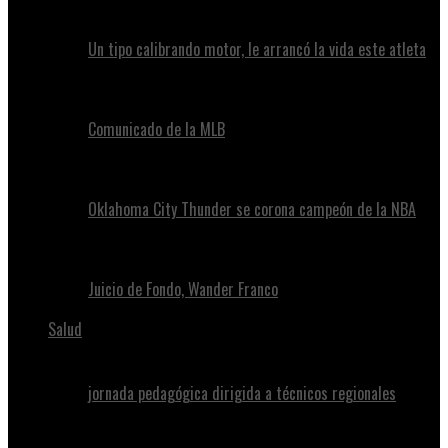
Un tipo calibrando motor, le arrancó la vida este atleta
Comunicado de la MLB
Oklahoma City Thunder se corona campeón de la NBA
Juicio de Fondo, Wander Franco
Salud
jornada pedagógica dirigida a técnicos regionales