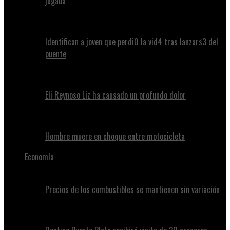
jugaba
Identifican a joven que perdi0 la vid4 tras lanzars3 del
puente
Eli Reynoso Liz ha causado un profundo dolor
Hombre muere en choque entre motocicleta
Economía
Precios de los combustibles se mantienen sin variación