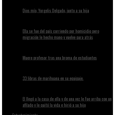
Dios mío, Yorgelis Delgado, junto a su hija
Ella se fue del país corriendo por homicidio pero
migración le hecho mano y vuelve para atrás
Muere profesor tras una broma de estudiantes
33 libras de marihuana en su equipaje.
El llegó a la casa de ella y de una vez le Fue arriba con un
afilado y le quitó la vida e hirió a su hijo