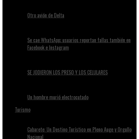
Otro avión de Delta
Se cae WhatsApp; usuarios reportan fallas también en
Facebook e Instagram
SE JODIERON LOS PRESO Y LOS CELULARES
Un hombre murió electrocutado
Turismo
Cabarete: Un Destino Turístico en Pleno Auge y Orgullo
Nacional