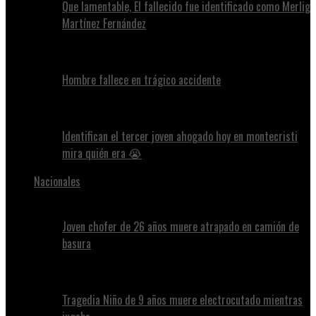
Que lamentable, El fallecido fue identificado como Merlig
Martínez Fernández
Hombre fallece en trágico accidente
Identifican el tercer joven ahogado hoy en montecristi
mira quién era 😭
Nacionales
Joven chofer de 26 años muere atrapado en camión de
basura
Tragedia Niño de 9 años muere electrocutado mientras