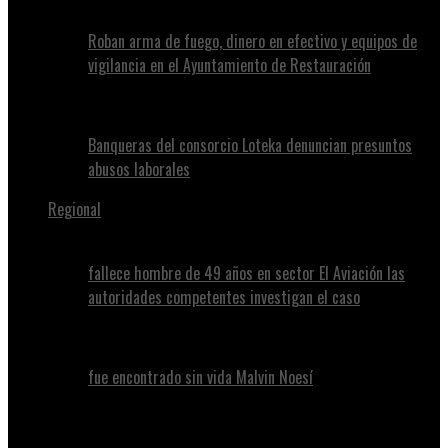
Roban arma de fuego, dinero en efectivo y equipos de
vigilancia en el Ayuntamiento de Restauración
Banqueras del consorcio Loteka denuncian presuntos
abusos laborales
Regional
fallece hombre de 49 años en sector El Aviación las
autoridades competentes investigan el caso
fue encontrado sin vida Malvin Noesí