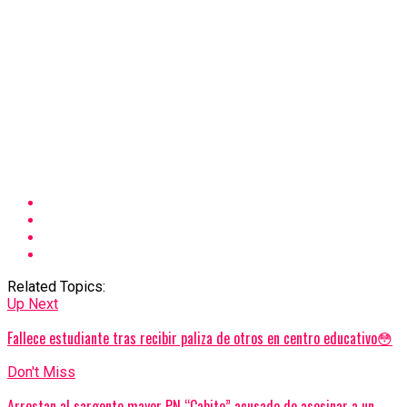
Related Topics:
Up Next
Fallece estudiante tras recibir paliza de otros en centro educativo😳
Don't Miss
Arrestan al sargento mayor PN “Cabito” acusado de asesinar a un