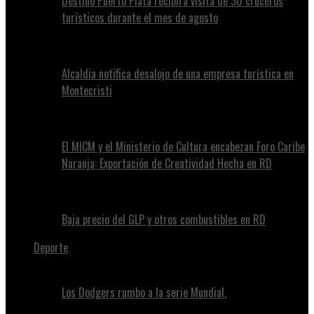
Destino Puerto Plata recibirá visita de 30 cruceros
turísticos durante el mes de agosto
Alcaldia notifica desalojo de una empresa turística en
Montecristi
El MICM y el Ministerio de Cultura encabezan Foro Caribe
Naranja: Exportación de Creatividad Hecha en RD
Baja precio del GLP y otros combustibles en RD
Deporte
Los Dodgers rumbo a la serie Mundial.