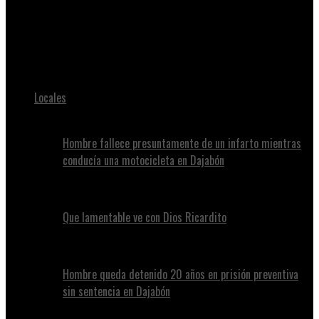
Juan Alvennys
Fallece adolescente de 14 años de edad Dios mio 😱 mire
porque 😭👇🏼
Locales
Hombre fallece presuntamente de un infarto mientras
conducía una motocicleta en Dajabón
Que lamentable ve con Dios Ricardito
Hombre queda detenido 20 años en prisión preventiva
sin sentencia en Dajabón