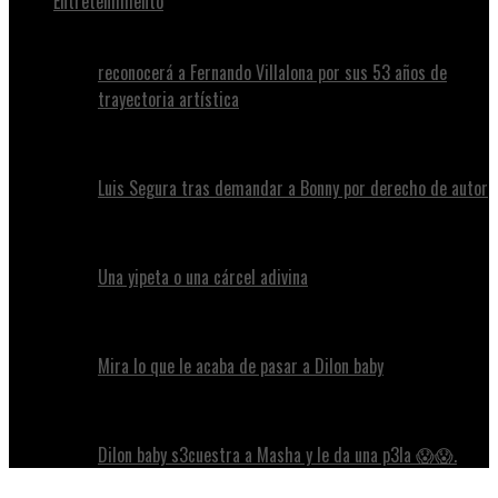
Entretenimiento
reconocerá a Fernando Villalona por sus 53 años de
trayectoria artística
Luis Segura tras demandar a Bonny por derecho de autor
Una yipeta o una cárcel adivina
Mira lo que le acaba de pasar a Dilon baby
Dilon baby s3cuestra a Masha y le da una p3la 😱😱.