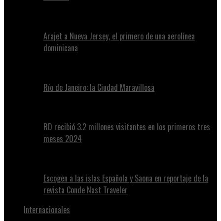
Arajet a Nueva Jersey, el primero de una aerolínea
dominicana
Río de Janeiro: la Ciudad Maravillosa
RD recibió 3.2 millones visitantes en los primeros tres
meses 2024
Escogen a las islas Española y Saona en reportaje de la
revista Conde Nast Traveler
Internacionales