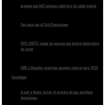
propone que ARS incluyan cobertura de salud mental
Que pasó con el Café Dominicano
DIOS SANTO, acaba de aparece una batería devoradora
de carne
CMD y Abinader acuerdan aumento salarial para 2025
Tecnología
Arajet a Nueva Jersey, el primero de una aerolínea
dominicana