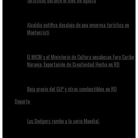
turísticos durante el mes de agosto
Alcaldia notifica desalojo de una empresa turística en
Montecristi
El MICM y el Ministerio de Cultura encabezan Foro Caribe
Naranja: Exportación de Creatividad Hecha en RD
Baja precio del GLP y otros combustibles en RD
Deporte
Los Dodgers rumbo a la serie Mundial.