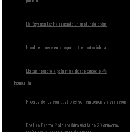
puente
Eli Reynoso Liz ha causado un profundo dolor
Hombre muere en choque entre motocicleta
Matan hombre a palo mira donde sucedió 😳
Economía
Precios de los combustibles se mantienen sin variación
Destino Puerto Plata recibirá visita de 30 cruceros