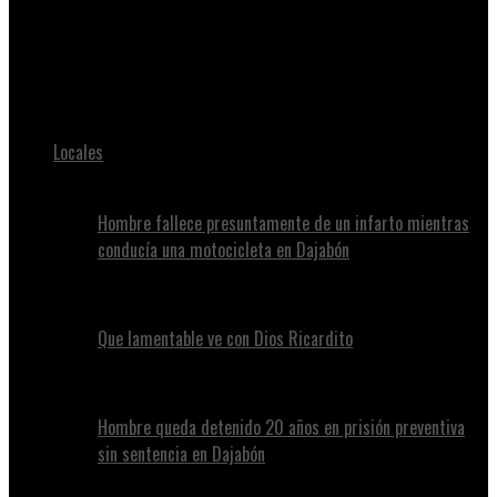
Juan Alvennys
Encuentran hombre ah0cardo hecho estaría relacionado con
presunta depresión 😭
Locales
Hombre fallece presuntamente de un infarto mientras
conducía una motocicleta en Dajabón
Que lamentable ve con Dios Ricardito
Hombre queda detenido 20 años en prisión preventiva
sin sentencia en Dajabón