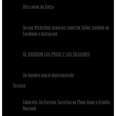
Otro avión de Delta
Se cae WhatsApp; usuarios reportan fallas también en
Facebook e Instagram
SE JODIERON LOS PRESO Y LOS CELULARES
Un hombre murió electrocutado
Turismo
Cabarete: Un Destino Turístico en Pleno Auge y Orgullo
Nacional