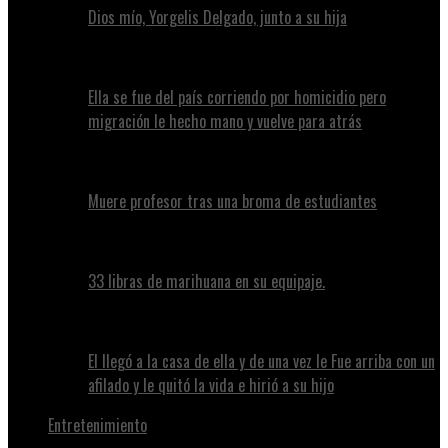
Dios mío, Yorgelis Delgado, junto a su hija
Ella se fue del país corriendo por homicidio pero
migración le hecho mano y vuelve para atrás
Muere profesor tras una broma de estudiantes
33 libras de marihuana en su equipaje.
El llegó a la casa de ella y de una vez le Fue arriba con un
afilado y le quitó la vida e hirió a su hijo
Entretenimiento