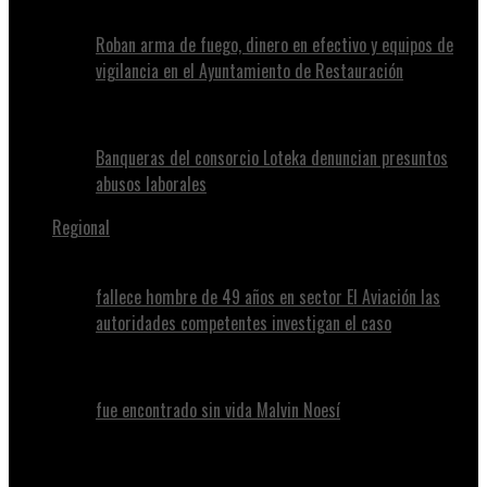
Roban arma de fuego, dinero en efectivo y equipos de
vigilancia en el Ayuntamiento de Restauración
Banqueras del consorcio Loteka denuncian presuntos
abusos laborales
Regional
fallece hombre de 49 años en sector El Aviación las
autoridades competentes investigan el caso
fue encontrado sin vida Malvin Noesí