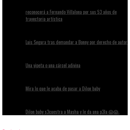
reconocerá a Fernando Villalona por sus 53 años de
trayectoria artística
Luis Segura tras demandar a Bonny por derecho de autor
Una yipeta o una cárcel adivina
Mira lo que le acaba de pasar a Dilon baby
Dilon baby s3cuestra a Masha y le da una p3la 😱😱.