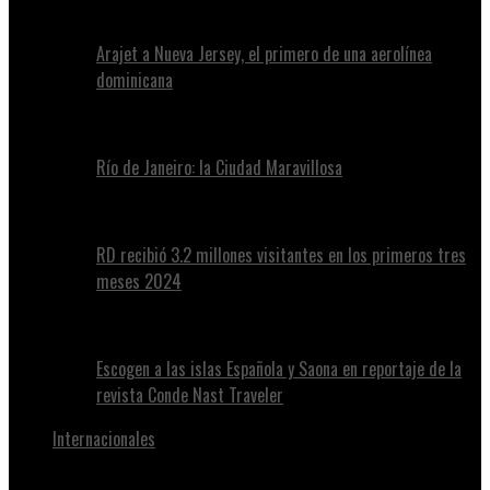
Arajet a Nueva Jersey, el primero de una aerolínea
dominicana
Río de Janeiro: la Ciudad Maravillosa
RD recibió 3.2 millones visitantes en los primeros tres
meses 2024
Escogen a las islas Española y Saona en reportaje de la
revista Conde Nast Traveler
Internacionales