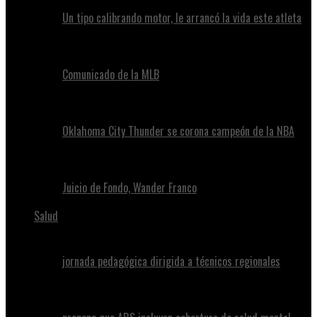
Un tipo calibrando motor, le arrancó la vida este atleta
Comunicado de la MLB
Oklahoma City Thunder se corona campeón de la NBA
Juicio de Fondo, Wander Franco
Salud
jornada pedagógica dirigida a técnicos regionales