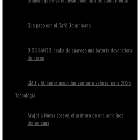
propone que ARS incluyan cobertura de salud mental
Que pasó con el Café Dominicano
DIOS SANTO, acaba de aparece una batería devoradora
de carne
CMD y Abinader acuerdan aumento salarial para 2025
Tecnología
Arajet a Nueva Jersey, el primero de una aerolínea
dominicana