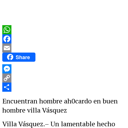
WhatsApp
Facebook
Share
Email
Messenger
Copy
Link
Compartir
Encuentran hombre ah0cardo en buen
hombre villa Vásquez
Villa Vásquez.– Un lamentable hecho