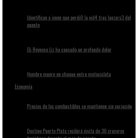
Identifican a joven que perdi0 la vid4 tras lanzars3 del
puente
Eli Reynoso Liz ha causado un profundo dolor
Hombre muere en choque entre motocicleta
Economía
Precios de los combustibles se mantienen sin variación
Destino Puerto Plata recibirá visita de 30 cruceros