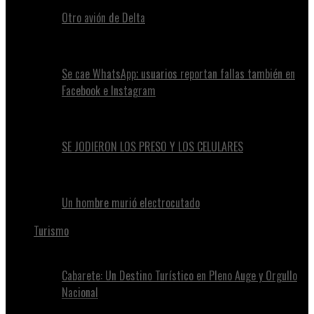
Otro avión de Delta
Se cae WhatsApp; usuarios reportan fallas también en
Facebook e Instagram
SE JODIERON LOS PRESO Y LOS CELULARES
Un hombre murió electrocutado
Turismo
Cabarete: Un Destino Turístico en Pleno Auge y Orgullo
Nacional