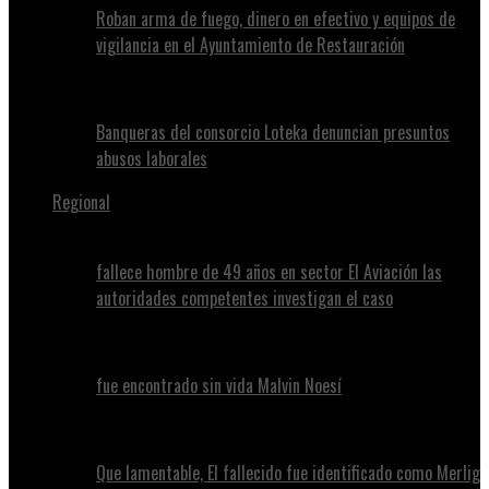
Roban arma de fuego, dinero en efectivo y equipos de
vigilancia en el Ayuntamiento de Restauración
Banqueras del consorcio Loteka denuncian presuntos
abusos laborales
Regional
fallece hombre de 49 años en sector El Aviación las
autoridades competentes investigan el caso
fue encontrado sin vida Malvin Noesí
Que lamentable, El fallecido fue identificado como Merlig