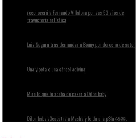
reconocerá a Fernando Villalona por sus 53 años de
trayectoria artística
Luis Segura tras demandar a Bonny por derecho de autor
Una yipeta o una cárcel adivina
Mira lo que le acaba de pasar a Dilon baby
Dilon baby s3cuestra a Masha y le da una p3la 😱😱.