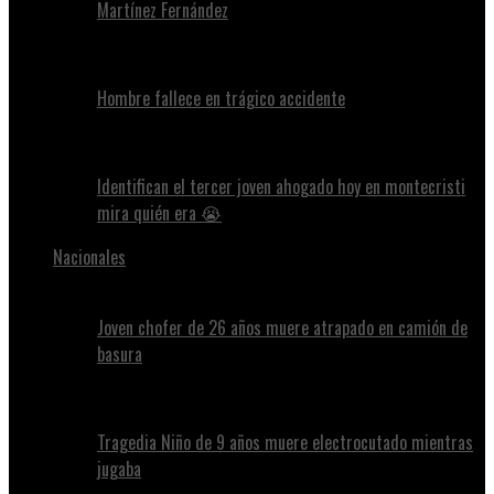
Martínez Fernández
Hombre fallece en trágico accidente
Identifican el tercer joven ahogado hoy en montecristi
mira quién era 😭
Nacionales
Joven chofer de 26 años muere atrapado en camión de
basura
Tragedia Niño de 9 años muere electrocutado mientras
jugaba