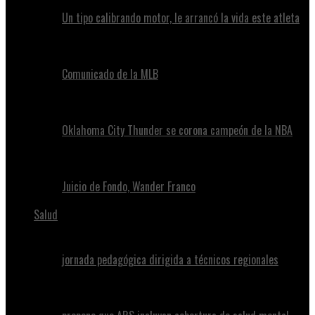
Un tipo calibrando motor, le arrancó la vida este atleta
Comunicado de la MLB
Oklahoma City Thunder se corona campeón de la NBA
Juicio de Fondo, Wander Franco
Salud
jornada pedagógica dirigida a técnicos regionales