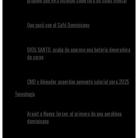
propone que ARS incluyan cobertura de salud mental
Que pasó con el Café Dominicano
DIOS SANTO, acaba de aparece una batería devoradora
de carne
CMD y Abinader acuerdan aumento salarial para 2025
Tecnología
Arajet a Nueva Jersey, el primero de una aerolínea
dominicana