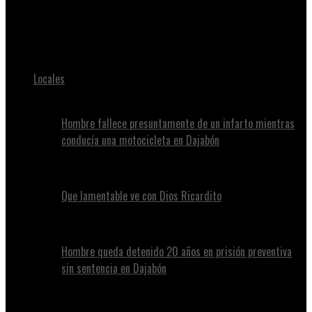
Juan Alvennys
El dólar alcanzaría los RD$70.99 pesos por 1 en 2028
Locales
Hombre fallece presuntamente de un infarto mientras
conducía una motocicleta en Dajabón
Que lamentable ve con Dios Ricardito
Hombre queda detenido 20 años en prisión preventiva
sin sentencia en Dajabón