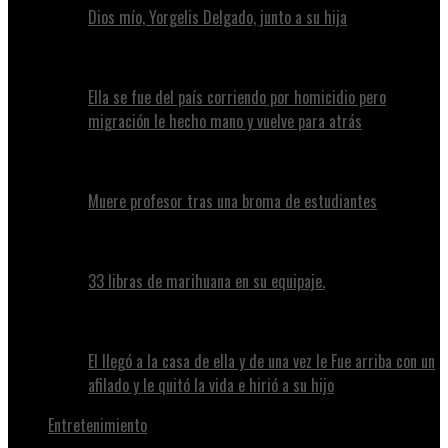
Dios mío, Yorgelis Delgado, junto a su hija
Ella se fue del país corriendo por homicidio pero
migración le hecho mano y vuelve para atrás
Muere profesor tras una broma de estudiantes
33 libras de marihuana en su equipaje.
El llegó a la casa de ella y de una vez le Fue arriba con un
afilado y le quitó la vida e hirió a su hijo
Entretenimiento