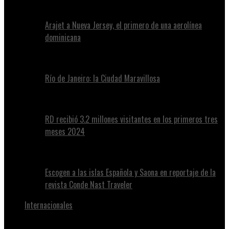
Arajet a Nueva Jersey, el primero de una aerolínea
dominicana
Río de Janeiro: la Ciudad Maravillosa
RD recibió 3.2 millones visitantes en los primeros tres
meses 2024
Escogen a las islas Española y Saona en reportaje de la
revista Conde Nast Traveler
Internacionales