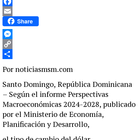
WhatsApp
Facebook
Share
Email
Messenger
Copy
Link
Compartir
Por noticiasmsm.com
Santo Domingo, República Dominicana
– Según el informe Perspectivas
Macroeconómicas 2024-2028, publicado
por el Ministerio de Economía,
Planificación y Desarrollo,
el tipo de cambio del dólar