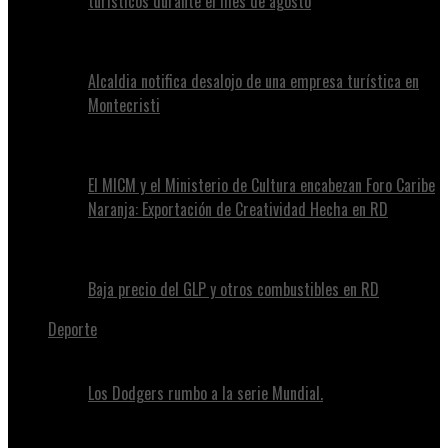
turísticos durante el mes de agosto
Alcaldia notifica desalojo de una empresa turística en
Montecristi
El MICM y el Ministerio de Cultura encabezan Foro Caribe
Naranja: Exportación de Creatividad Hecha en RD
Baja precio del GLP y otros combustibles en RD
Deporte
Los Dodgers rumbo a la serie Mundial.