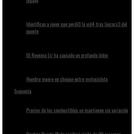
jugaba
Identifican a joven que perdi0 la vid4 tras lanzars3 del
puente
Eli Reynoso Liz ha causado un profundo dolor
Hombre muere en choque entre motocicleta
Economía
Precios de los combustibles se mantienen sin variación