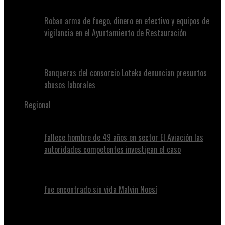
Roban arma de fuego, dinero en efectivo y equipos de
vigilancia en el Ayuntamiento de Restauración
Banqueras del consorcio Loteka denuncian presuntos
abusos laborales
Regional
fallece hombre de 49 años en sector El Aviación las
autoridades competentes investigan el caso
fue encontrado sin vida Malvin Noesí