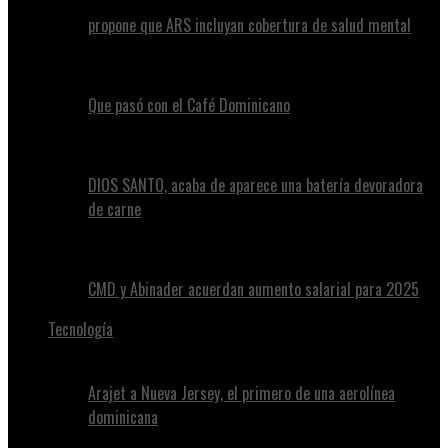
propone que ARS incluyan cobertura de salud mental
Que pasó con el Café Dominicano
DIOS SANTO, acaba de aparece una batería devoradora
de carne
CMD y Abinader acuerdan aumento salarial para 2025
Tecnología
Arajet a Nueva Jersey, el primero de una aerolínea
dominicana