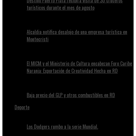
Destino Puerto Plata recibirá visita de 30 cruceros
turísticos durante el mes de agosto
Alcaldia notifica desalojo de una empresa turística en
Montecristi
El MICM y el Ministerio de Cultura encabezan Foro Caribe
Naranja: Exportación de Creatividad Hecha en RD
Baja precio del GLP y otros combustibles en RD
Deporte
Los Dodgers rumbo a la serie Mundial.