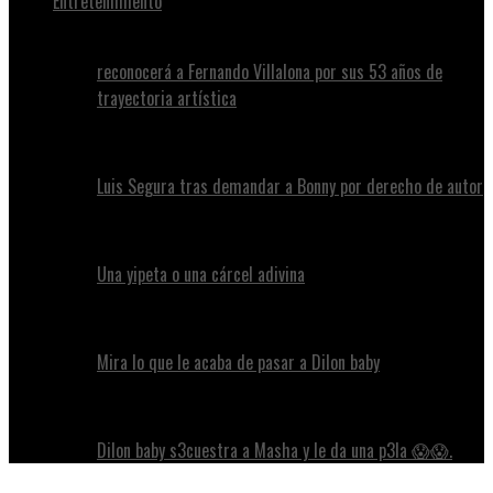
Entretenimiento
reconocerá a Fernando Villalona por sus 53 años de
trayectoria artística
Luis Segura tras demandar a Bonny por derecho de autor
Una yipeta o una cárcel adivina
Mira lo que le acaba de pasar a Dilon baby
Dilon baby s3cuestra a Masha y le da una p3la 😱😱.