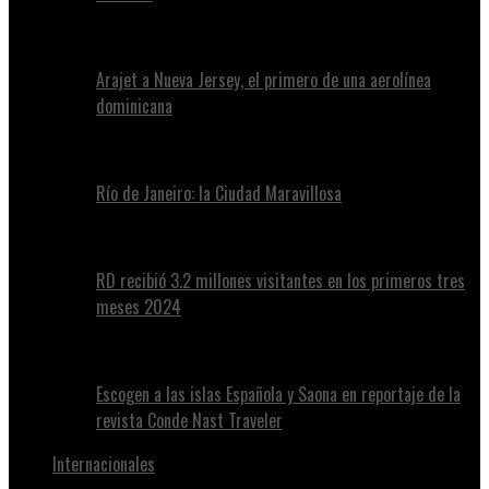
Arajet a Nueva Jersey, el primero de una aerolínea
dominicana
Río de Janeiro: la Ciudad Maravillosa
RD recibió 3.2 millones visitantes en los primeros tres
meses 2024
Escogen a las islas Española y Saona en reportaje de la
revista Conde Nast Traveler
Internacionales