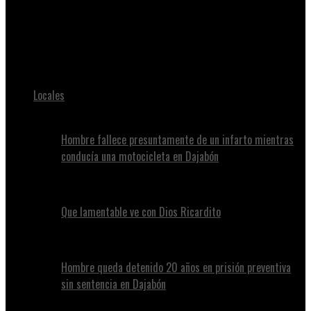
Juan Alvennys
ECUADOR: Dudas sobre autoría intelectual de reciente
asesinato
Locales
Hombre fallece presuntamente de un infarto mientras
conducía una motocicleta en Dajabón
Que lamentable ve con Dios Ricardito
Hombre queda detenido 20 años en prisión preventiva
sin sentencia en Dajabón