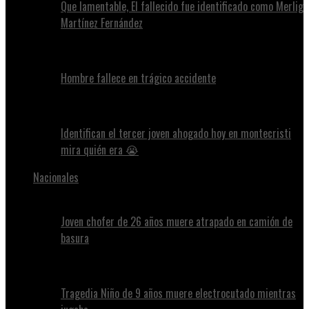
Que lamentable, El fallecido fue identificado como Merlig
Martínez Fernández
Hombre fallece en trágico accidente
Identifican el tercer joven ahogado hoy en montecristi
mira quién era 😭
Nacionales
Joven chofer de 26 años muere atrapado en camión de
basura
Tragedia Niño de 9 años muere electrocutado mientras