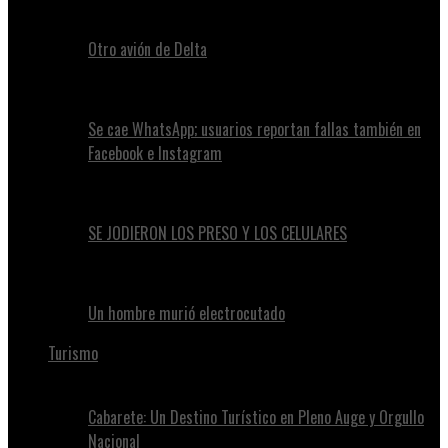
Otro avión de Delta
Se cae WhatsApp; usuarios reportan fallas también en
Facebook e Instagram
SE JODIERON LOS PRESO Y LOS CELULARES
Un hombre murió electrocutado
Turismo
Cabarete: Un Destino Turístico en Pleno Auge y Orgullo
Nacional