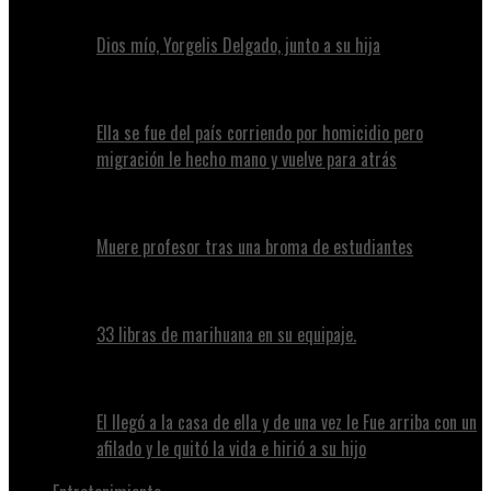
Dios mío, Yorgelis Delgado, junto a su hija
Ella se fue del país corriendo por homicidio pero
migración le hecho mano y vuelve para atrás
Muere profesor tras una broma de estudiantes
33 libras de marihuana en su equipaje.
El llegó a la casa de ella y de una vez le Fue arriba con un
afilado y le quitó la vida e hirió a su hijo