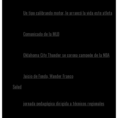
Un tipo calibrando motor, le arrancó la vida este atleta
Comunicado de la MLB
Oklahoma City Thunder se corona campeón de la NBA
Juicio de Fondo, Wander Franco
Salud
jornada pedagógica dirigida a técnicos regionales